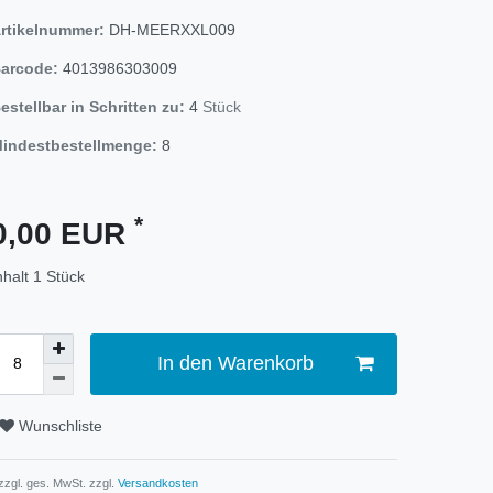
rtikelnummer:
DH-MEERXXL009
arcode:
4013986303009
estellbar in Schritten zu:
4
Stück
indestbestellmenge:
8
*
0,00 EUR
nhalt
1
Stück
In den Warenkorb
Wunschliste
 zzgl. ges. MwSt. zzgl.
Versandkosten