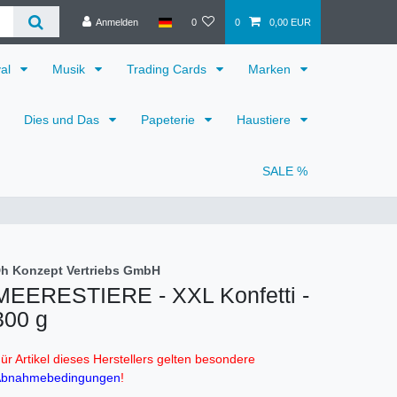
Anmelden
0
0
0,00 EUR
val
Musik
Trading Cards
Marken
Dies und Das
Papeterie
Haustiere
SALE %
h Konzept Vertriebs GmbH
MEERESTIERE - XXL Konfetti -
300 g
ür Artikel dieses Herstellers gelten besondere
bnahmebedingungen
!