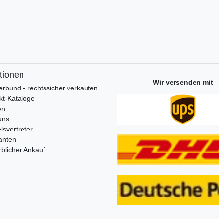
tionen
Wir versenden mit
erbund - rechtssicher verkaufen
kt-Kataloge
en
uns
lsvertreter
anten
blicher Ankauf