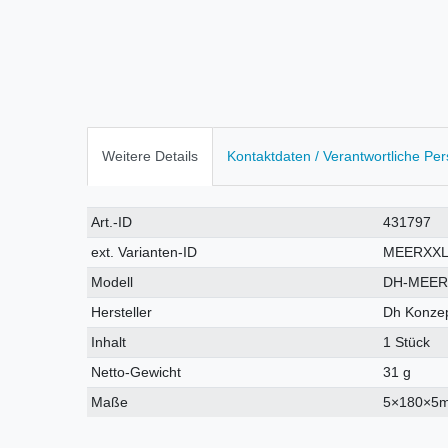
Weitere Details
Kontaktdaten / Verantwortliche Pe
Technisches
Wert
Art.-ID
431797
Merkmal
ext. Varianten-ID
MEERXXL
Modell
DH-MEER
Hersteller
Dh Konzep
Inhalt
1 Stück
Netto-Gewicht
31 g
Maße
5×180×5