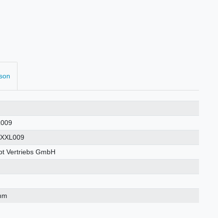
rson
009
XXL009
t Vertriebs GmbH
mm