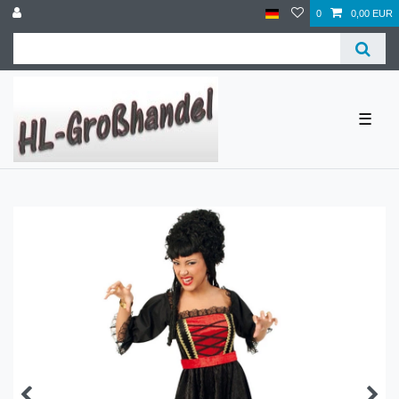
0
0,00 EUR
☰