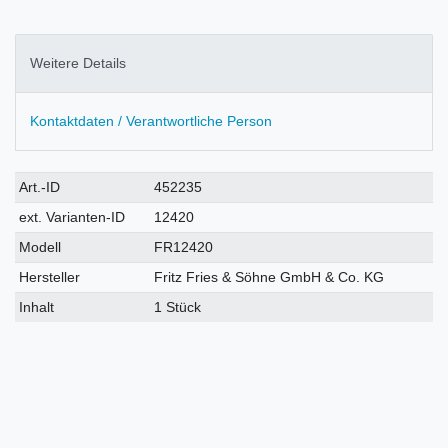
Weitere Details
Kontaktdaten / Verantwortliche Person
Technisches
Wert
Art.-ID
452235
Merkmal
ext. Varianten-ID
12420
Modell
FR12420
Hersteller
Fritz Fries & Söhne GmbH & Co. KG
Inhalt
1 Stück