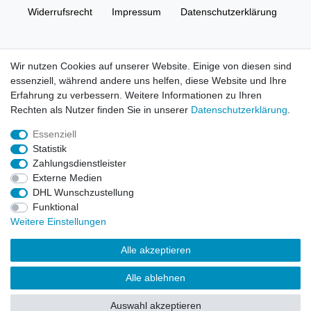
Widerrufs­recht
Impressum
Daten­schutz­erklärung
AGB
Kontakt
Wir nutzen Cookies auf unserer Website. Einige von diesen sind
essenziell, während andere uns helfen, diese Website und Ihre
© Copyright 2026 | Alle Rechte vorbehalten. HL-
Erfahrung zu verbessern. Weitere Informationen zu Ihren
Handelsgesellschaft mbH.
Rechten als Nutzer finden Sie in unserer
Daten­schutz­erklärung
.
Essenziell
Alle Markennamen, Warenzeichen sowie sämtliche Produktbilder
Statistik
und Beschreibungen sind Eigentum Ihrer rechtmäßigen
Zahlungsdienstleister
Eigentümer und dienen hier nur der Beschreibung.
Externe Medien
DHL Wunschzustellung
Preise nur für registrierte Händler, ansonsten zeigt der Shop 0,00
Funktional
€
Weitere Einstellungen
LEGO, das LEGO Logo, die Minifigur, DUPLO, LEGENDS OF
Alle akzeptieren
CHIMA, NINJAGO, BIONICLE, MINDSTORMS und MIXELS sind
urheberrechtlich geschützte Markenzeichen der LEGO Gruppe.
Alle ablehnen
©2022 The LEGO Group
Auswahl akzeptieren