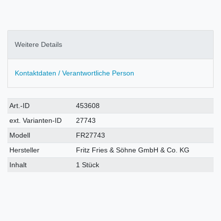
Weitere Details
Kontaktdaten / Verantwortliche Person
Technisches
Wert
Art.-ID
453608
Merkmal
ext. Varianten-ID
27743
Modell
FR27743
Hersteller
Fritz Fries & Söhne GmbH & Co. KG
Inhalt
1 Stück