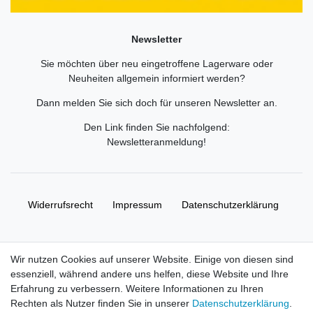
Newsletter
Sie möchten über neu eingetroffene Lagerware oder
Neuheiten allgemein informiert werden?
Dann melden Sie sich doch für unseren Newsletter an.
Den Link finden Sie nachfolgend:
Newsletteranmeldung
!
Widerrufs­recht
Impressum
Daten­schutz­erklärung
AGB
Kontakt
Wir nutzen Cookies auf unserer Website. Einige von diesen sind
essenziell, während andere uns helfen, diese Website und Ihre
© Copyright 2026 | Alle Rechte vorbehalten. HL-
Erfahrung zu verbessern. Weitere Informationen zu Ihren
Handelsgesellschaft mbH.
Rechten als Nutzer finden Sie in unserer
Daten­schutz­erklärung
.