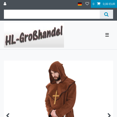
0
0,00 EUR
☰