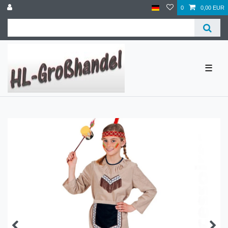
0
0,00 EUR
☰