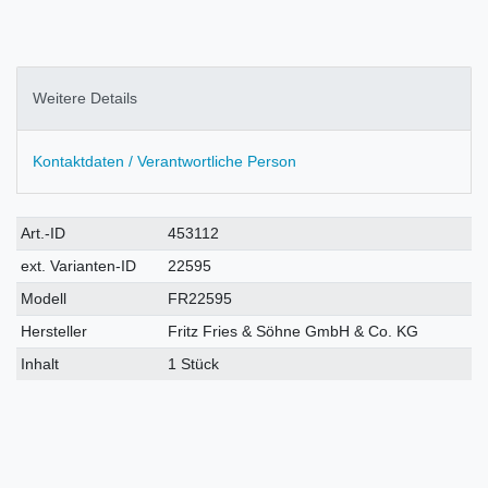
Weitere Details
Kontaktdaten / Verantwortliche Person
Technisches
Wert
Art.-ID
453112
Merkmal
ext. Varianten-ID
22595
Modell
FR22595
Hersteller
Fritz Fries & Söhne GmbH & Co. KG
Inhalt
1 Stück