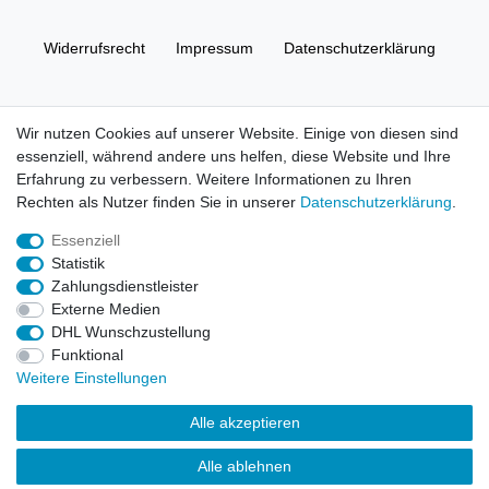
Widerrufs­recht
Impressum
Daten­schutz­erklärung
AGB
Kontakt
Wir nutzen Cookies auf unserer Website. Einige von diesen sind
essenziell, während andere uns helfen, diese Website und Ihre
© Copyright 2026 | Alle Rechte vorbehalten. HL-
Erfahrung zu verbessern. Weitere Informationen zu Ihren
Handelsgesellschaft mbH.
Rechten als Nutzer finden Sie in unserer
Daten­schutz­erklärung
.
Essenziell
Alle Markennamen, Warenzeichen sowie sämtliche Produktbilder
Statistik
und Beschreibungen sind Eigentum Ihrer rechtmäßigen
Zahlungsdienstleister
Eigentümer und dienen hier nur der Beschreibung.
Externe Medien
DHL Wunschzustellung
Preise nur für registrierte Händler, ansonsten zeigt der Shop 0,00
Funktional
€
Weitere Einstellungen
LEGO, das LEGO Logo, die Minifigur, DUPLO, LEGENDS OF
Alle akzeptieren
CHIMA, NINJAGO, BIONICLE, MINDSTORMS und MIXELS sind
urheberrechtlich geschützte Markenzeichen der LEGO Gruppe.
Alle ablehnen
©2022 The LEGO Group