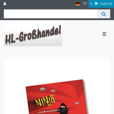
0
0,00 EUR
☰