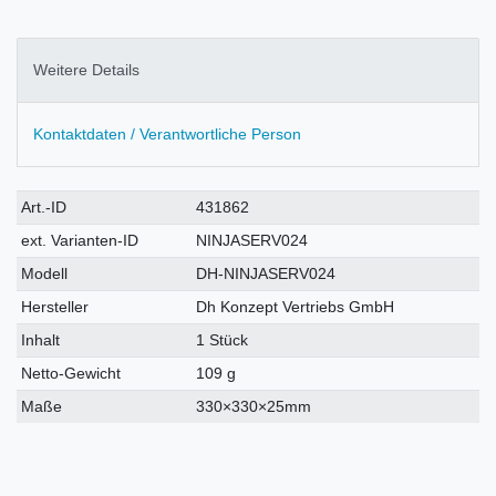
Weitere Details
Kontaktdaten / Verantwortliche Person
Technisches
Wert
Art.-ID
431862
Merkmal
ext. Varianten-ID
NINJASERV024
Modell
DH-NINJASERV024
Hersteller
Dh Konzept Vertriebs GmbH
Inhalt
1 Stück
Netto-Gewicht
109 g
Maße
330×330×25mm