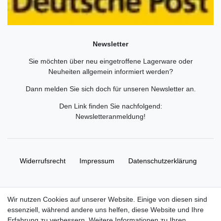
Newsletter
Sie möchten über neu eingetroffene Lagerware oder
Neuheiten allgemein informiert werden?
Dann melden Sie sich doch für unseren Newsletter an.
Den Link finden Sie nachfolgend:
Newsletteranmeldung
!
Widerrufs­recht
Impressum
Daten­schutz­erklärung
AGB
Kontakt
Wir nutzen Cookies auf unserer Website. Einige von diesen sind
essenziell, während andere uns helfen, diese Website und Ihre
© Copyright 2026 | Alle Rechte vorbehalten. HL-
Erfahrung zu verbessern. Weitere Informationen zu Ihren