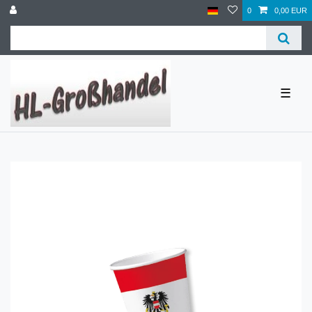
0
0,00 EUR
☰