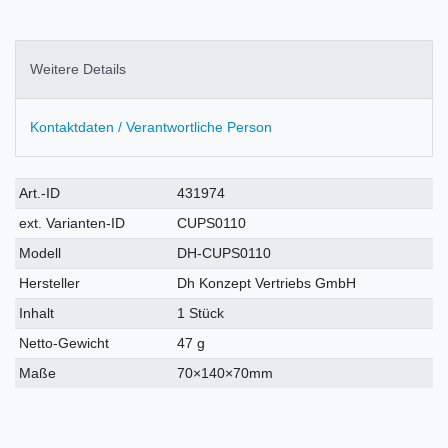
Weitere Details
Kontaktdaten / Verantwortliche Person
Technisches
Wert
Art.-ID
431974
Merkmal
ext. Varianten-ID
CUPS0110
Modell
DH-CUPS0110
Hersteller
Dh Konzept Vertriebs GmbH
Inhalt
1 Stück
Netto-Gewicht
47 g
Maße
70×140×70mm