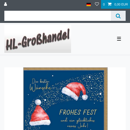
0
0,00 EUR
☰