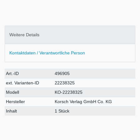
Weitere Details
Kontaktdaten / Verantwortliche Person
Technisches
Wert
Art.-ID
496905
Merkmal
ext. Varianten-ID
22238325
Modell
KO-22238325
Hersteller
Korsch Verlag GmbH Co. KG
Inhalt
1 Stück