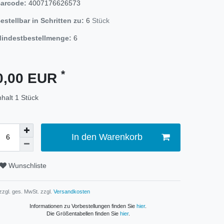
arcode:
4007176626573
estellbar in Schritten zu:
6
Stück
indestbestellmenge:
6
*
0,00 EUR
nhalt
1
Stück
In den Warenkorb
Wunschliste
 zzgl. ges. MwSt. zzgl.
Versandkosten
Informationen zu Vorbestellungen finden Sie
hier
.
Die Größentabellen finden Sie
hier
.