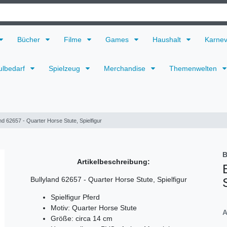
Bücher
Filme
Games
Haushalt
Karne
ulbedarf
Spielzeug
Merchandise
Themenwelten
nd 62657 - Quarter Horse Stute, Spielfigur
B
Artikelbeschreibung:
Bullyland 62657 - Quarter Horse Stute, Spielfigur
Spielfigur Pferd
Motiv: Quarter Horse Stute
A
Größe: circa 14 cm