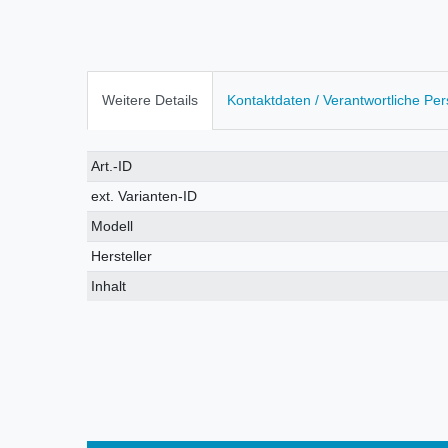
Weitere Details
Kontaktdaten / Verantwortliche Pe
Technisches
Wert
Art.-ID
Merkmal
ext. Varianten-ID
Modell
Hersteller
Inhalt