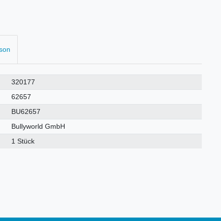
rson
320177
62657
BU62657
Bullyworld GmbH
1 Stück