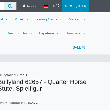
Anmelden
0
0
0,00 EUR
val
Musik
Trading Cards
Marken
Dies und Das
Papeterie
Haustiere
SALE %
ullyworld GmbH
Bullyland 62657 - Quarter Horse
Stute, Spielfigur
rtikelnummer:
BU62657