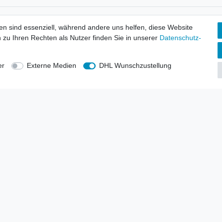
tionen
Wir versenden mit
en sind essenziell, während andere uns helfen, diese Website
erbund - rechtssicher verkaufen
 zu Ihren Rechten als Nutzer finden Sie in unserer
Daten­schutz­
kt-Kataloge
en
uns
er
Externe Medien
DHL Wunschzustellung
lsvertreter
anten
blicher Ankauf
rrufs­recht
Impressum
Daten­schutz­erklärung
AGB
Kont
gesellschaft mbH.