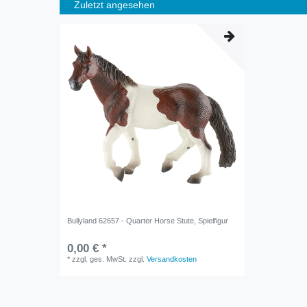
Zuletzt angesehen
Bullyland 62657 - Quarter Horse Stute, Spielfigur
0,00 € *
*
zzgl. ges. MwSt.
zzgl.
Versandkosten