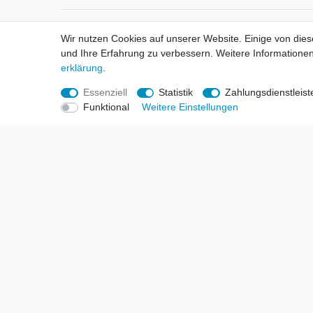
Informationen
Informa
Wir nutzen Cookies auf unserer Website. Einige von dies
Neukunden / New Accounts
Händl
und Ihre Erfahrung zu verbessern. Weitere Informationen
Zahlung
Produ
erklärung
.
Versandkosten
Mess
Entsorgungs- & Umweltbestimmungen
Über 
Essenziell
Statistik
Zahlungsdienstleist
Größentabellen
Hande
Funktional
Weitere Einstellungen
Kauf mit Rückgaberecht
Liefer
Unser Dropshipping Angebot
Gewer
Vorbestellungen Erklärung
Wide
© Copyright 2026 | Alle Rechte vorbehalten. HL-Handels