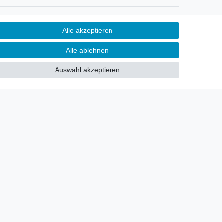
Newsletter
Alle akzeptieren
Sie möchten über neu eingetroffene
Alle ablehnen
Lagerware oder Neuheiten
allgemein informiert werden?
Auswahl akzeptieren
Dann melden Sie sich doch für
unseren Newsletter an.
Den Link finden Sie nachfolgend:
Newsletteranmeldung
!
akt