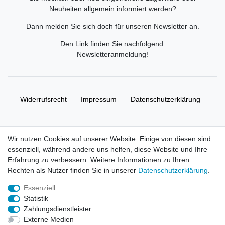
Neuheiten allgemein informiert werden?
Dann melden Sie sich doch für unseren Newsletter an.
Den Link finden Sie nachfolgend:
Newsletteranmeldung
!
Widerrufs­recht
Impressum
Daten­schutz­erklärung
AGB
Kontakt
Wir nutzen Cookies auf unserer Website. Einige von diesen sind
essenziell, während andere uns helfen, diese Website und Ihre
© Copyright 2026 | Alle Rechte vorbehalten. HL-
Erfahrung zu verbessern. Weitere Informationen zu Ihren
Handelsgesellschaft mbH.
Rechten als Nutzer finden Sie in unserer
Daten­schutz­erklärung
.
Essenziell
Alle Markennamen, Warenzeichen sowie sämtliche Produktbilder
Statistik
und Beschreibungen sind Eigentum Ihrer rechtmäßigen
Zahlungsdienstleister
Eigentümer und dienen hier nur der Beschreibung.
Externe Medien