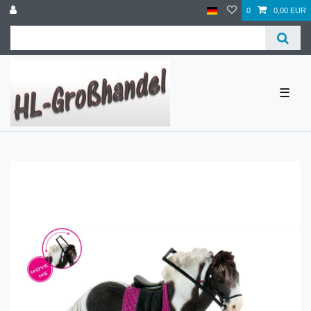
0
0,00 EUR
☰