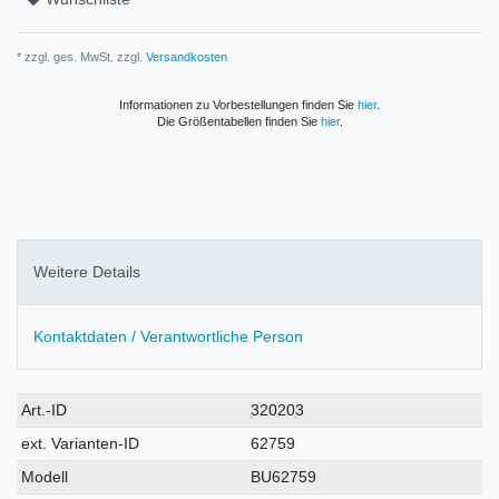
* zzgl. ges. MwSt. zzgl.
Versandkosten
Informationen zu Vorbestellungen finden Sie
hier
.
Die Größentabellen finden Sie
hier
.
Weitere Details
Kontaktdaten / Verantwortliche Person
Technisches
Wert
Art.-ID
320203
Merkmal
ext. Varianten-ID
62759
Modell
BU62759