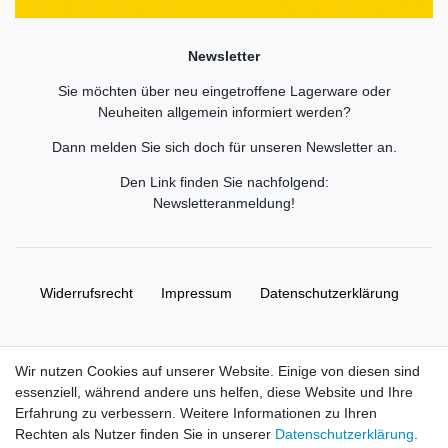
Newsletter
Sie möchten über neu eingetroffene Lagerware oder
Neuheiten allgemein informiert werden?
Dann melden Sie sich doch für unseren Newsletter an.
Den Link finden Sie nachfolgend:
Newsletteranmeldung
!
Widerrufs­recht
Impressum
Daten­schutz­erklärung
AGB
Kontakt
Wir nutzen Cookies auf unserer Website. Einige von diesen sind
essenziell, während andere uns helfen, diese Website und Ihre
© Copyright 2026 | Alle Rechte vorbehalten. HL-
Erfahrung zu verbessern. Weitere Informationen zu Ihren
Handelsgesellschaft mbH.
Rechten als Nutzer finden Sie in unserer
Daten­schutz­erklärung
.