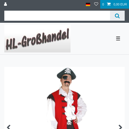
0
0,00 EUR
☰