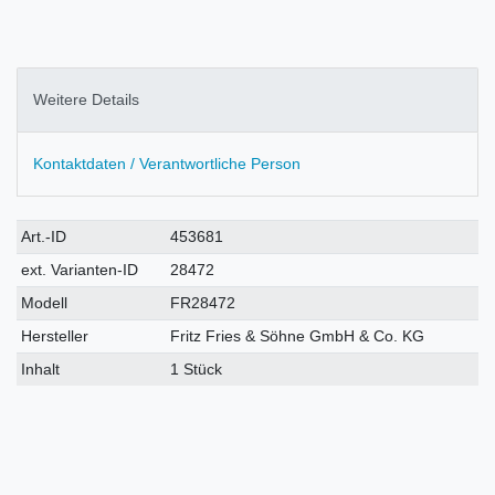
Weitere Details
Kontaktdaten / Verantwortliche Person
Technisches
Wert
Art.-ID
453681
Merkmal
ext. Varianten-ID
28472
Modell
FR28472
Hersteller
Fritz Fries & Söhne GmbH & Co. KG
Inhalt
1 Stück