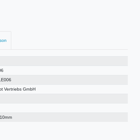
rson
06
LE006
t Vertriebs GmbH
×10mm