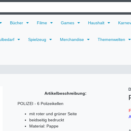
Bücher
Filme
Games
Haushalt
Karne
ulbedarf
Spielzeug
Merchandise
Themenwelten
D
Artikelbeschreibung:
POLIZEI - 6 Polizeikellen
F
mit roter und grüner Seite
A
beidseitig bedruckt
Material: Pappe
A