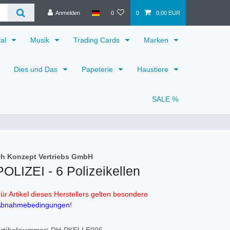
Anmelden
0
0
0,00 EUR
val
Musik
Trading Cards
Marken
Dies und Das
Papeterie
Haustiere
SALE %
h Konzept Vertriebs GmbH
POLIZEI - 6 Polizeikellen
ür Artikel dieses Herstellers gelten besondere
bnahmebedingungen
!
rtikelnummer:
DH-PKELLE006