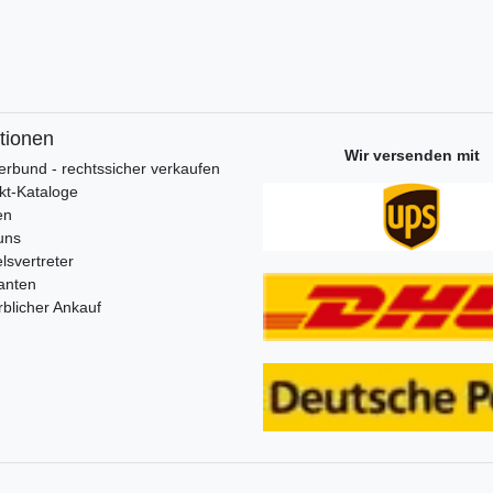
tionen
Wir versenden mit
erbund - rechtssicher verkaufen
kt-Kataloge
en
uns
lsvertreter
anten
blicher Ankauf