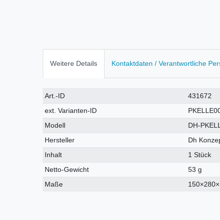
Weitere Details
Kontaktdaten / Verantwortliche Pe
Technisches
Wert
Art.-ID
431672
Merkmal
ext. Varianten-ID
PKELLE0
Modell
DH-PKEL
Hersteller
Dh Konzep
Inhalt
1 Stück
Netto-Gewicht
53 g
Maße
150×280