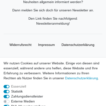
Neuheiten allgemein informiert werden?
Dann melden Sie sich doch für unseren Newsletter an.
Den Link finden Sie nachfolgend:
Newsletteranmeldung
!
Widerrufs­recht
Impressum
Daten­schutz­erklärung
AGB
Kontakt
Wir nutzen Cookies auf unserer Website. Einige von diesen sind
essenziell, während andere uns helfen, diese Website und Ihre
© Copyright 2026 | Alle Rechte vorbehalten. HL-
Erfahrung zu verbessern. Weitere Informationen zu Ihren
Handelsgesellschaft mbH.
Rechten als Nutzer finden Sie in unserer
Daten­schutz­erklärung
.
Essenziell
Alle Markennamen, Warenzeichen sowie sämtliche Produktbilder
Statistik
und Beschreibungen sind Eigentum Ihrer rechtmäßigen
Zahlungsdienstleister
Eigentümer und dienen hier nur der Beschreibung.
Externe Medien