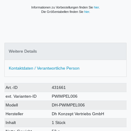
Informationen zu Vorbestellungen finden Sie
hier
.
Die Größentabellen finden Sie
hier
.
Weitere Details
Kontaktdaten / Verantwortliche Person
Technisches
Wert
Art.-ID
431661
Merkmal
ext. Varianten-ID
PWIMPEL006
Modell
DH-PWIMPEL006
Hersteller
Dh Konzept Vertriebs GmbH
Inhalt
1 Stück