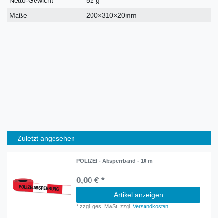
Netto-Gewicht
52 g
Maße
200×310×20mm
Zuletzt angesehen
POLIZEI - Absperrband - 10 m
0,00 € *
Artikel anzeigen
*
zzgl. ges. MwSt.
zzgl.
Versandkosten