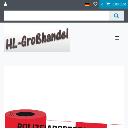
0
0,00 EUR
☰