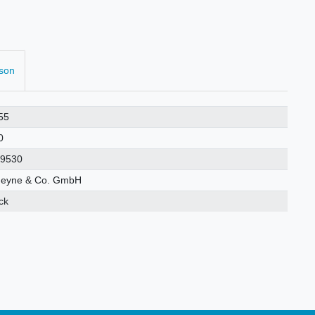
rson
55
0
19530
Heyne & Co. GmbH
ck