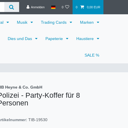
Anmelden
0
0
0,00 EUR
val
Musik
Trading Cards
Marken
Dies und Das
Papeterie
Haustiere
SALE %
IB Heyne & Co. GmbH
Polizei - Party-Koffer für 8
Personen
rtikelnummer:
TIB-19530