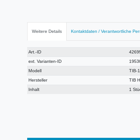
Weitere Details
Kontaktdaten / Verantwortliche Pe
Technisches
Wert
Art.-ID
4269
Merkmal
ext. Varianten-ID
1953
Modell
TIB-
Hersteller
TIB 
Inhalt
1 Stü