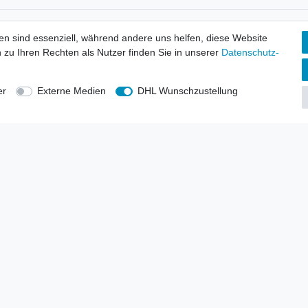
tionen
Wir versenden mit
en sind essenziell, während andere uns helfen, diese Website
erbund - rechtssicher verkaufen
 zu Ihren Rechten als Nutzer finden Sie in unserer
Daten­schutz­
kt-Kataloge
en
uns
er
Externe Medien
DHL Wunschzustellung
lsvertreter
anten
blicher Ankauf
rrufs­recht
Impressum
Daten­schutz­erklärung
AGB
Kont
gesellschaft mbH.