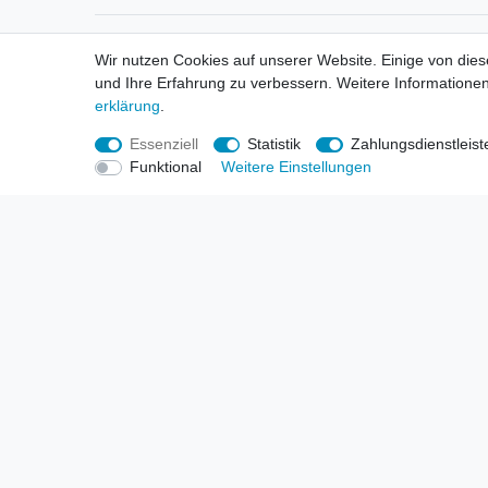
Informationen
Informa
Wir nutzen Cookies auf unserer Website. Einige von dies
Neukunden / New Accounts
Händl
und Ihre Erfahrung zu verbessern. Weitere Informationen
Zahlung
Produ
erklärung
.
Versandkosten
Mess
Entsorgungs- & Umweltbestimmungen
Über 
Essenziell
Statistik
Zahlungsdienstleist
Größentabellen
Hande
Funktional
Weitere Einstellungen
Kauf mit Rückgaberecht
Liefer
Unser Dropshipping Angebot
Gewer
Vorbestellungen Erklärung
Wide
© Copyright 2026 | Alle Rechte vorbehalten. HL-Handels