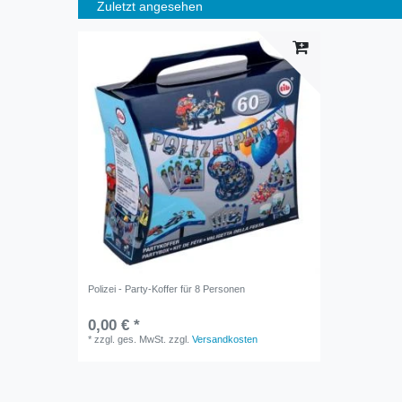
Zuletzt angesehen
Polizei - Party-Koffer für 8 Personen
0,00 € *
*
zzgl. ges. MwSt.
zzgl.
Versandkosten