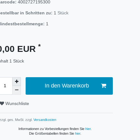
arcode:
4002727195300
estellbar in Schritten zu:
1
Stück
indestbestellmenge:
1
*
0,00 EUR
nhalt
1
Stück
In den Warenkorb
Wunschliste
 zzgl. ges. MwSt. zzgl.
Versandkosten
Informationen zu Vorbestellungen finden Sie
hier
.
Die Größentabellen finden Sie
hier
.