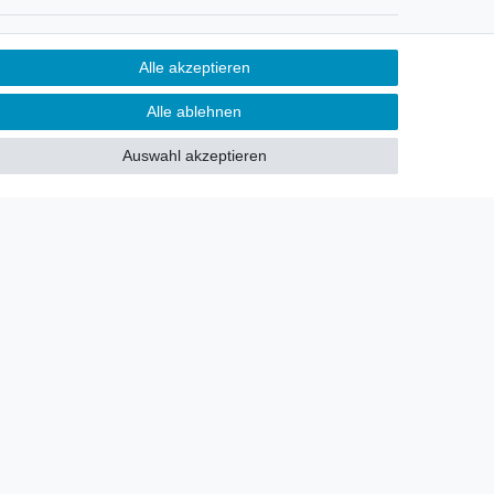
Newsletter
Alle akzeptieren
Sie möchten über neu eingetroffene
Alle ablehnen
Lagerware oder Neuheiten
allgemein informiert werden?
Auswahl akzeptieren
Dann melden Sie sich doch für
unseren Newsletter an.
Den Link finden Sie nachfolgend:
Newsletteranmeldung
!
akt