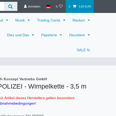
Anmelden
0
0
0,00 EUR
val
Musik
Trading Cards
Marken
Dies und Das
Papeterie
Haustiere
SALE %
h Konzept Vertriebs GmbH
POLIZEI - Wimpelkette - 3,5 m
ür Artikel dieses Herstellers gelten besondere
bnahmebedingungen
!
rtikelnummer:
DH-PW006