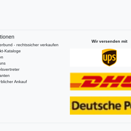
tionen
Wir versenden mit
erbund - rechtssicher verkaufen
kt-Kataloge
en
uns
lsvertreter
anten
blicher Ankauf