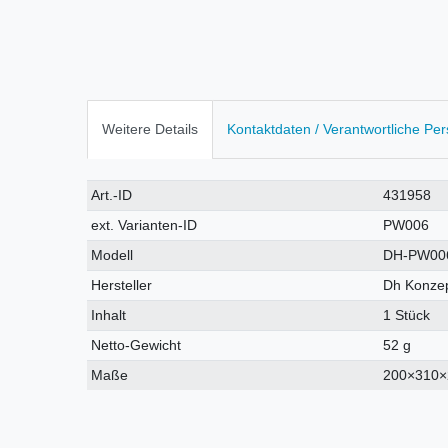
Weitere Details
Kontaktdaten / Verantwortliche Pe
Technisches
Wert
Art.-ID
431958
Merkmal
ext. Varianten-ID
PW006
Modell
DH-PW00
Hersteller
Dh Konzep
Inhalt
1 Stück
Netto-Gewicht
52 g
Maße
200×310