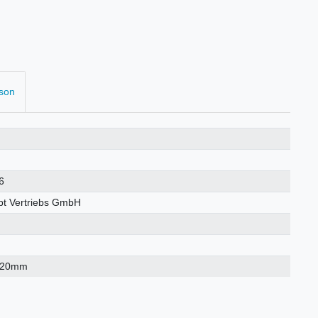
rson
6
t Vertriebs GmbH
×20mm