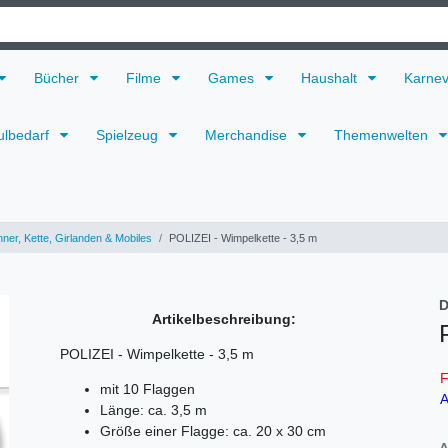
Bücher
Filme
Games
Haushalt
Karne
ulbedarf
Spielzeug
Merchandise
Themenwelten
ner, Kette, Girlanden & Mobiles
POLIZEI - Wimpelkette - 3,5 m
D
Artikelbeschreibung:
POLIZEI - Wimpelkette - 3,5 m
F
mit 10 Flaggen
A
Länge: ca. 3,5 m
Größe einer Flagge: ca. 20 x 30 cm
A