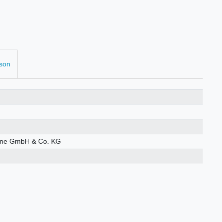
rson
öhne GmbH & Co. KG