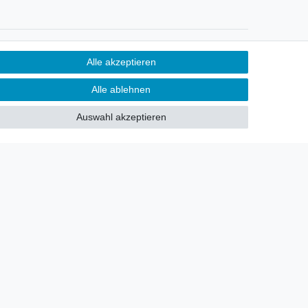
Newsletter
Alle akzeptieren
Sie möchten über neu eingetroffene
Alle ablehnen
Lagerware oder Neuheiten
allgemein informiert werden?
Auswahl akzeptieren
Dann melden Sie sich doch für
unseren Newsletter an.
Den Link finden Sie nachfolgend:
Newsletteranmeldung
!
akt