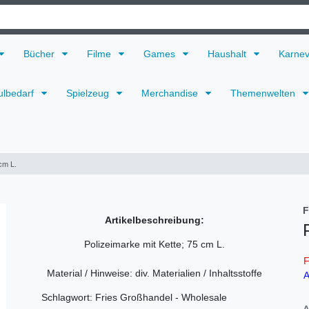
Bücher
Filme
Games
Haushalt
Karne
ulbedarf
Spielzeug
Merchandise
Themenwelten
cm L.
F
Artikelbeschreibung:
Polizeimarke mit Kette; 75 cm L.
F
Material / Hinweise: div. Materialien / Inhaltsstoffe
A
Schlagwort: Fries Großhandel - Wholesale
A