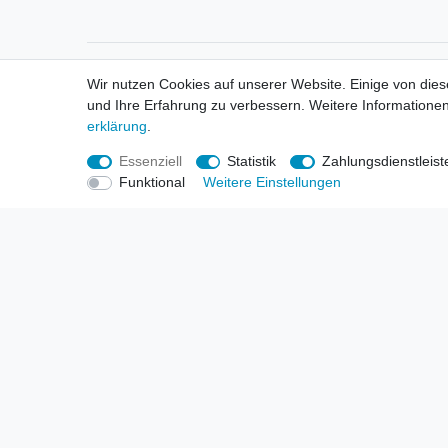
Informationen
Informa
Wir nutzen Cookies auf unserer Website. Einige von dies
Neukunden / New Accounts
Händl
und Ihre Erfahrung zu verbessern. Weitere Informationen
Zahlung
Produ
erklärung
.
Versandkosten
Mess
Entsorgungs- & Umweltbestimmungen
Über 
Essenziell
Statistik
Zahlungsdienstleist
Größentabellen
Hande
Funktional
Weitere Einstellungen
Kauf mit Rückgaberecht
Liefer
Unser Dropshipping Angebot
Gewer
Vorbestellungen Erklärung
Wide