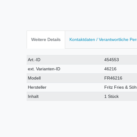
Weitere Details
Kontaktdaten / Verantwortliche Pe
Technisches
Wert
Art.-ID
454553
Merkmal
ext. Varianten-ID
46216
Modell
FR46216
Hersteller
Fritz Fries & S
Inhalt
1 Stück