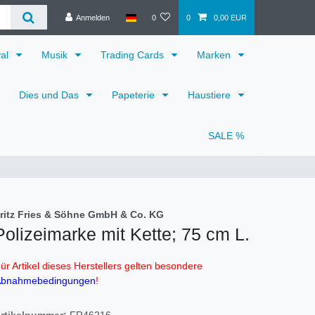
Anmelden
0
0
0,00 EUR
val
Musik
Trading Cards
Marken
Dies und Das
Papeterie
Haustiere
SALE %
ritz Fries & Söhne GmbH & Co. KG
Polizeimarke mit Kette; 75 cm L.
ür Artikel dieses Herstellers gelten besondere
bnahmebedingungen
!
rtikelnummer:
FR46216