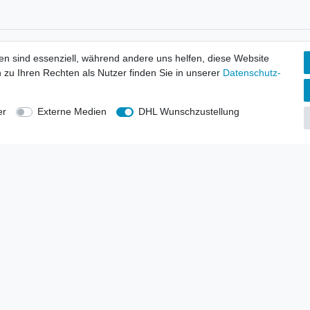
tionen
Wir versenden mit
en sind essenziell, während andere uns helfen, diese Website
erbund - rechtssicher verkaufen
 zu Ihren Rechten als Nutzer finden Sie in unserer
Daten­schutz­
kt-Kataloge
en
uns
er
Externe Medien
DHL Wunschzustellung
lsvertreter
anten
blicher Ankauf
rrufs­recht
Impressum
Daten­schutz­erklärung
AGB
Kont