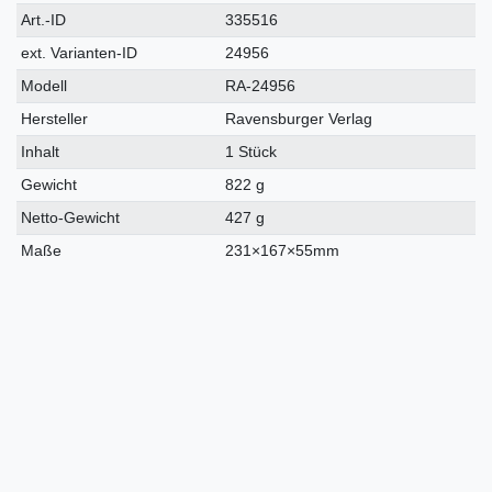
Technisches
Wert
Art.-ID
335516
Merkmal
ext. Varianten-ID
24956
Modell
RA-24956
Hersteller
Ravensburger Verlag
Inhalt
1 Stück
Gewicht
822 g
Netto-Gewicht
427 g
Maße
231×167×55mm