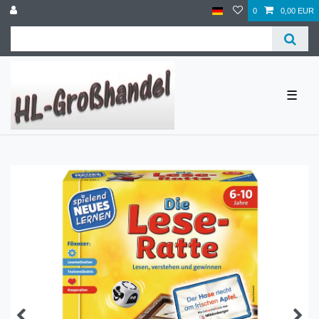
0
0,00 EUR
☰