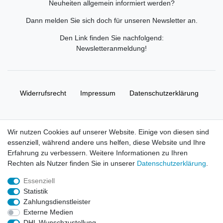
Neuheiten allgemein informiert werden?
Dann melden Sie sich doch für unseren Newsletter an.
Den Link finden Sie nachfolgend:
Newsletteranmeldung
!
Widerrufs­recht
Impressum
Daten­schutz­erklärung
AGB
Kontakt
Wir nutzen Cookies auf unserer Website. Einige von diesen sind
essenziell, während andere uns helfen, diese Website und Ihre
© Copyright 2026 | Alle Rechte vorbehalten. HL-
Erfahrung zu verbessern. Weitere Informationen zu Ihren
Handelsgesellschaft mbH.
Rechten als Nutzer finden Sie in unserer
Daten­schutz­erklärung
.
Essenziell
Alle Markennamen, Warenzeichen sowie sämtliche Produktbilder
Statistik
und Beschreibungen sind Eigentum Ihrer rechtmäßigen
Zahlungsdienstleister
Eigentümer und dienen hier nur der Beschreibung.
Externe Medien
DHL Wunschzustellung