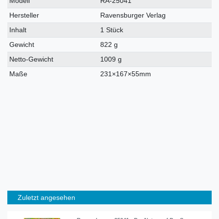
Modell
RA-25041
Hersteller
Ravensburger Verlag
Inhalt
1 Stück
Gewicht
822 g
Netto-Gewicht
1009 g
Maße
231×167×55mm
Zuletzt angesehen