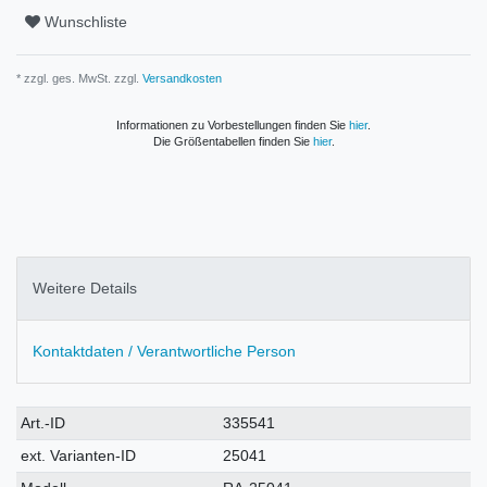
Wunschliste
* zzgl. ges. MwSt. zzgl.
Versandkosten
Informationen zu Vorbestellungen finden Sie
hier
.
Die Größentabellen finden Sie
hier
.
Weitere Details
Kontaktdaten / Verantwortliche Person
Technisches
Wert
Art.-ID
335541
Merkmal
ext. Varianten-ID
25041