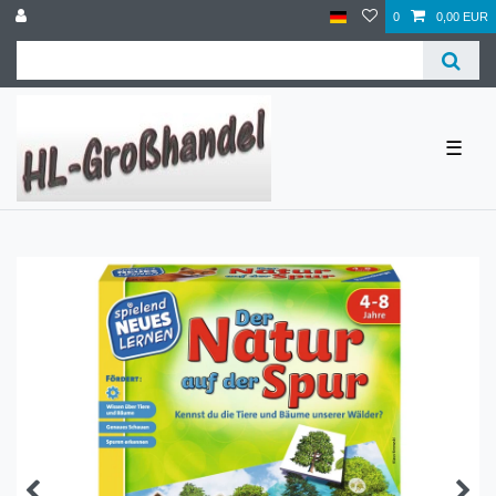
0
0,00 EUR
☰