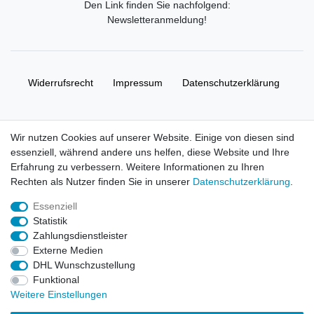
Den Link finden Sie nachfolgend:
Newsletteranmeldung
!
Widerrufs­recht
Impressum
Daten­schutz­erklärung
AGB
Kontakt
Wir nutzen Cookies auf unserer Website. Einige von diesen sind
essenziell, während andere uns helfen, diese Website und Ihre
© Copyright 2026 | Alle Rechte vorbehalten. HL-
Erfahrung zu verbessern. Weitere Informationen zu Ihren
Handelsgesellschaft mbH.
Rechten als Nutzer finden Sie in unserer
Daten­schutz­erklärung
.
Essenziell
Alle Markennamen, Warenzeichen sowie sämtliche Produktbilder
Statistik
und Beschreibungen sind Eigentum Ihrer rechtmäßigen
Zahlungsdienstleister
Eigentümer und dienen hier nur der Beschreibung.
Externe Medien
DHL Wunschzustellung
Preise nur für registrierte Händler, ansonsten zeigt der Shop 0,00
Funktional
€
Weitere Einstellungen
LEGO, das LEGO Logo, die Minifigur, DUPLO, LEGENDS OF