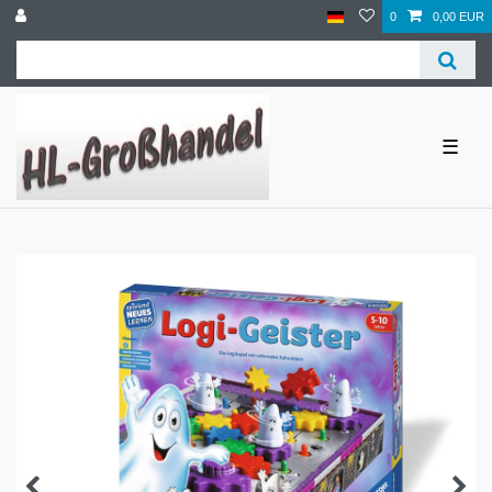
0
0,00 EUR
☰