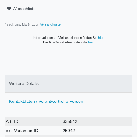
Wunschliste
* zzgl. ges. MwSt. zzgl.
Versandkosten
Informationen zu Vorbestellungen finden Sie
hier
.
Die Größentabellen finden Sie
hier
.
Weitere Details
Kontaktdaten / Verantwortliche Person
Technisches
Wert
Art.-ID
335542
Merkmal
ext. Varianten-ID
25042