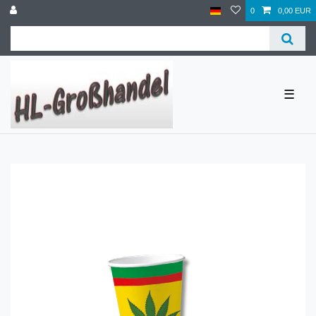
0
0,00 EUR
☰