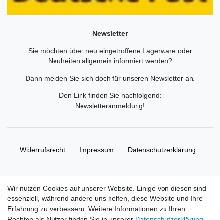
Newsletter
Sie möchten über neu eingetroffene Lagerware oder
Neuheiten allgemein informiert werden?
Dann melden Sie sich doch für unseren Newsletter an.
Den Link finden Sie nachfolgend:
Newsletteranmeldung
!
Widerrufs­recht
Impressum
Daten­schutz­erklärung
AGB
Kontakt
Wir nutzen Cookies auf unserer Website. Einige von diesen sind
essenziell, während andere uns helfen, diese Website und Ihre
© Copyright 2026 | Alle Rechte vorbehalten. HL-
Erfahrung zu verbessern. Weitere Informationen zu Ihren
Handelsgesellschaft mbH.
Rechten als Nutzer finden Sie in unserer
Daten­schutz­erklärung
.