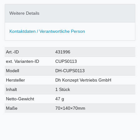
Weitere Details
Kontaktdaten / Verantwortliche Person
Technisches
Wert
Art.-ID
431996
Merkmal
ext. Varianten-ID
CUPS0113
Modell
DH-CUPS0113
Hersteller
Dh Konzept Vertriebs GmbH
Inhalt
1 Stück
Netto-Gewicht
47 g
Maße
70×140×70mm