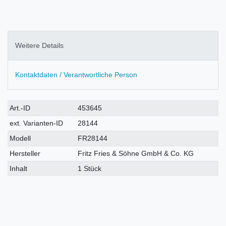
Weitere Details
Kontaktdaten / Verantwortliche Person
Technisches
Wert
Art.-ID
453645
Merkmal
ext. Varianten-ID
28144
Modell
FR28144
Hersteller
Fritz Fries & Söhne GmbH & Co. KG
Inhalt
1 Stück