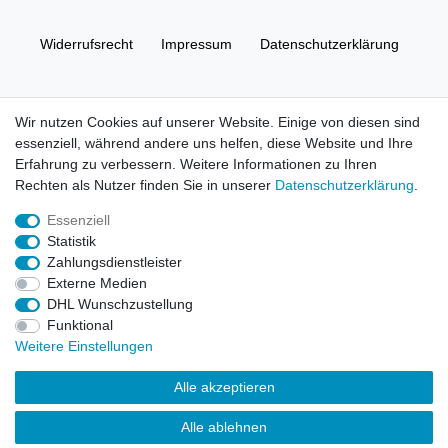
Widerrufs­recht
Impressum
Daten­schutz­erklärung
AGB
Kontakt
Wir nutzen Cookies auf unserer Website. Einige von diesen sind
essenziell, während andere uns helfen, diese Website und Ihre
© Copyright 2026 | Alle Rechte vorbehalten. HL-
Erfahrung zu verbessern. Weitere Informationen zu Ihren
Handelsgesellschaft mbH.
Rechten als Nutzer finden Sie in unserer
Daten­schutz­erklärung
.
Essenziell
Alle Markennamen, Warenzeichen sowie sämtliche Produktbilder
Statistik
und Beschreibungen sind Eigentum Ihrer rechtmäßigen
Zahlungsdienstleister
Eigentümer und dienen hier nur der Beschreibung.
Externe Medien
DHL Wunschzustellung
Preise nur für registrierte Händler, ansonsten zeigt der Shop 0,00
Funktional
€
Weitere Einstellungen
LEGO, das LEGO Logo, die Minifigur, DUPLO, LEGENDS OF
Alle akzeptieren
CHIMA, NINJAGO, BIONICLE, MINDSTORMS und MIXELS sind
urheberrechtlich geschützte Markenzeichen der LEGO Gruppe.
Alle ablehnen
©2022 The LEGO Group