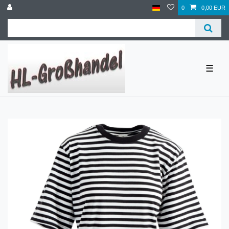
0
0,00 EUR
☰