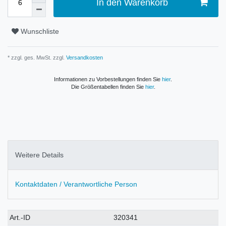
In den Warenkorb
Wunschliste
* zzgl. ges. MwSt. zzgl.
Versandkosten
Informationen zu Vorbestellungen finden Sie
hier
.
Die Größentabellen finden Sie
hier
.
Weitere Details
Kontaktdaten / Verantwortliche Person
Technisches
Wert
Art.-ID
320341