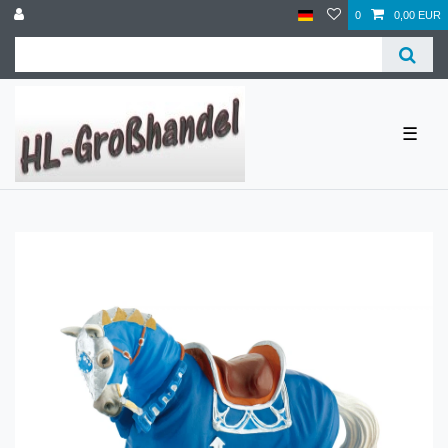
0
0,00 EUR
☰