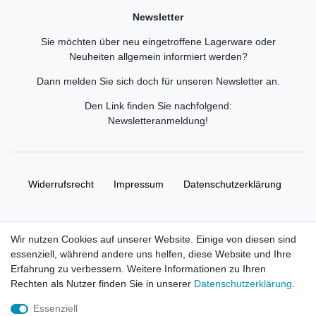
Newsletter
Sie möchten über neu eingetroffene Lagerware oder
Neuheiten allgemein informiert werden?
Dann melden Sie sich doch für unseren Newsletter an.
Den Link finden Sie nachfolgend:
Newsletteranmeldung
!
Widerrufs­recht
Impressum
Daten­schutz­erklärung
AGB
Kontakt
Wir nutzen Cookies auf unserer Website. Einige von diesen sind
essenziell, während andere uns helfen, diese Website und Ihre
© Copyright 2026 | Alle Rechte vorbehalten. HL-
Erfahrung zu verbessern. Weitere Informationen zu Ihren
Handelsgesellschaft mbH.
Rechten als Nutzer finden Sie in unserer
Daten­schutz­erklärung
.
Essenziell
Alle Markennamen, Warenzeichen sowie sämtliche Produktbilder