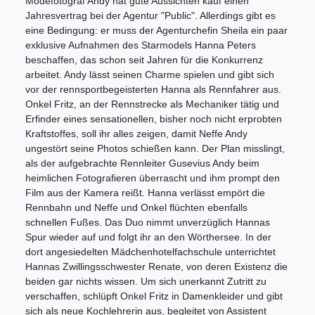
Modefotograf Andy hat gute Aussichten kauf einen
Jahresvertrag bei der Agentur "Public". Allerdings gibt es
eine Bedingung: er muss der Agenturchefin Sheila ein paar
exklusive Aufnahmen des Starmodels Hanna Peters
beschaffen, das schon seit Jahren für die Konkurrenz
arbeitet. Andy lässt seinen Charme spielen und gibt sich
vor der rennsportbegeisterten Hanna als Rennfahrer aus.
Onkel Fritz, an der Rennstrecke als Mechaniker tätig und
Erfinder eines sensationellen, bisher noch nicht erprobten
Kraftstoffes, soll ihr alles zeigen, damit Neffe Andy
ungestört seine Photos schießen kann. Der Plan misslingt,
als der aufgebrachte Rennleiter Gusevius Andy beim
heimlichen Fotografieren überrascht und ihm prompt den
Film aus der Kamera reißt. Hanna verlässt empört die
Rennbahn und Neffe und Onkel flüchten ebenfalls
schnellen Fußes. Das Duo nimmt unverzüglich Hannas
Spur wieder auf und folgt ihr an den Wörthersee. In der
dort angesiedelten Mädchenhotelfachschule unterrichtet
Hannas Zwillingsschwester Renate, von deren Existenz die
beiden gar nichts wissen. Um sich unerkannt Zutritt zu
verschaffen, schlüpft Onkel Fritz in Damenkleider und gibt
sich als neue Kochlehrerin aus, begleitet von Assistent