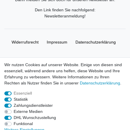
Den Link finden Sie nachfolgend:
Newsletteranmeldung
!
Widerrufs­recht
Impressum
Daten­schutz­erklärung
AGB
Kontakt
Wir nutzen Cookies auf unserer Website. Einige von diesen sind
essenziell, während andere uns helfen, diese Website und Ihre
© Copyright 2026 | Alle Rechte vorbehalten. HL-
Erfahrung zu verbessern. Weitere Informationen zu Ihren
Handelsgesellschaft mbH.
Rechten als Nutzer finden Sie in unserer
Daten­schutz­erklärung
.
Essenziell
Alle Markennamen, Warenzeichen sowie sämtliche Produktbilder
Statistik
und Beschreibungen sind Eigentum Ihrer rechtmäßigen
Zahlungsdienstleister
Eigentümer und dienen hier nur der Beschreibung.
Externe Medien
DHL Wunschzustellung
Preise nur für registrierte Händler, ansonsten zeigt der Shop 0,00
Funktional
€
Weitere Einstellungen