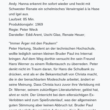
Andy. Hanna erkennt ihn sofort wieder und heckt mit
Schwester Renate ein schelmisches Verwirrspiel à la Hase
und Igel aus.
Laufzeit: 85 Min.
Produktionsjahr: 1969
Regie: Peter Weck
Darsteller: Eddi Arent, Uschi Glas, Renate Heuer;
"Immer Ärger mit den Paukern"
Peter Hartung, Student an der technischen Hochschule,
wollte lediglich seinen kleinen Bruder Paul ins Internat
bringen. Auf dem Weg dorthin versucht ihn sein Freund
Hans Werner zu einem Rollentausch zu überreden. Peter
denkt nicht im Traum daran, für Hans die Schulbank zu
drücken, erst als er die Bekanntschaft von Christa macht,
die in der benachbarten Modeschule arbeitet, ändert er
seine Meinung. Dass Christa kurz zuvor ihre Verlobung mit
Dr. Werner, seinem zukünftigen Literaturlehrer, gelöst hat,
ahnt er nicht. Der Unterricht bei dem eifersüchtigen Ex-
Verlobten wird zum Spießrutenlauf, was der allgemeinen
guten Stimmung aber keinen Abbruch tut. Bruder Paul