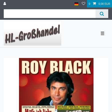
0
0,00 EUR
☰