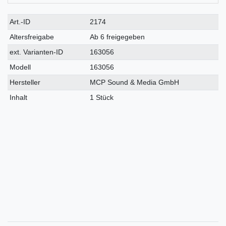
Technisches
Wert
Art.-ID
2174
Merkmal
Altersfreigabe
Ab 6 freigegeben
ext. Varianten-ID
163056
Modell
163056
Hersteller
MCP Sound & Media GmbH
Inhalt
1 Stück