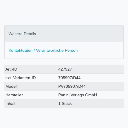
Weitere Details
Kontaktdaten / Verantwortliche Person
Technisches
Wert
Art.-ID
427927
Merkmal
ext. Varianten-ID
705907/D44
Modell
PV705907/D44
Hersteller
Panini Verlags GmbH
Inhalt
1 Stück