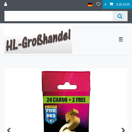
0
0,00 EUR
☰