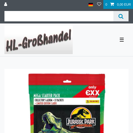
0
0,00 EUR
☰