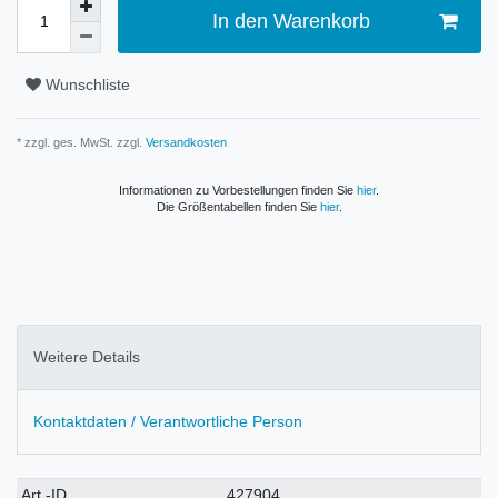
In den Warenkorb
Wunschliste
* zzgl. ges. MwSt. zzgl.
Versandkosten
Informationen zu Vorbestellungen finden Sie
hier
.
Die Größentabellen finden Sie
hier
.
Weitere Details
Kontaktdaten / Verantwortliche Person
Technisches
Wert
Art.-ID
427904