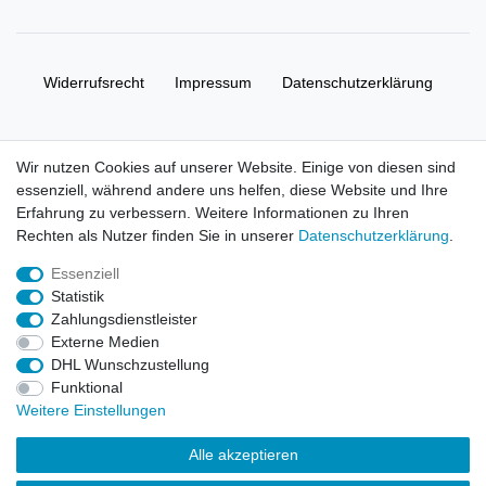
Widerrufs­recht
Impressum
Daten­schutz­erklärung
AGB
Kontakt
Wir nutzen Cookies auf unserer Website. Einige von diesen sind
essenziell, während andere uns helfen, diese Website und Ihre
© Copyright 2026 | Alle Rechte vorbehalten. HL-
Erfahrung zu verbessern. Weitere Informationen zu Ihren
Handelsgesellschaft mbH.
Rechten als Nutzer finden Sie in unserer
Daten­schutz­erklärung
.
Essenziell
Alle Markennamen, Warenzeichen sowie sämtliche Produktbilder
Statistik
und Beschreibungen sind Eigentum Ihrer rechtmäßigen
Zahlungsdienstleister
Eigentümer und dienen hier nur der Beschreibung.
Externe Medien
DHL Wunschzustellung
Preise nur für registrierte Händler, ansonsten zeigt der Shop 0,00
Funktional
€
Weitere Einstellungen
LEGO, das LEGO Logo, die Minifigur, DUPLO, LEGENDS OF
Alle akzeptieren
CHIMA, NINJAGO, BIONICLE, MINDSTORMS und MIXELS sind
urheberrechtlich geschützte Markenzeichen der LEGO Gruppe.