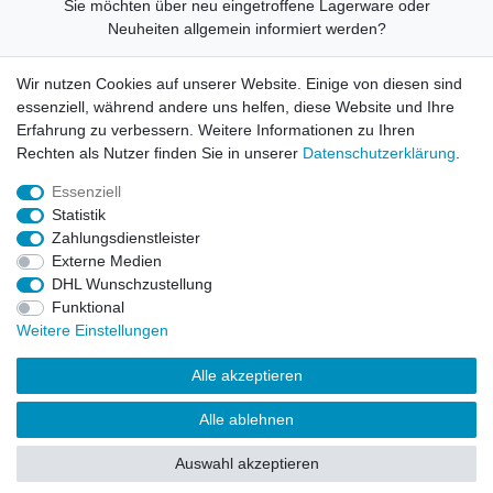
Sie möchten über neu eingetroffene Lagerware oder
Neuheiten allgemein informiert werden?
Dann melden Sie sich doch für unseren Newsletter an.
Wir nutzen Cookies auf unserer Website. Einige von diesen sind
Den Link finden Sie nachfolgend:
essenziell, während andere uns helfen, diese Website und Ihre
Newsletteranmeldung
!
Erfahrung zu verbessern. Weitere Informationen zu Ihren
Rechten als Nutzer finden Sie in unserer
Daten­schutz­erklärung
.
Essenziell
Statistik
Widerrufs­recht
Impressum
Daten­schutz­erklärung
Zahlungsdienstleister
Externe Medien
DHL Wunschzustellung
AGB
Kontakt
Funktional
Weitere Einstellungen
© Copyright 2026 | Alle Rechte vorbehalten. HL-
Alle akzeptieren
Handelsgesellschaft mbH.
Alle ablehnen
Alle Markennamen, Warenzeichen sowie sämtliche Produktbilder
und Beschreibungen sind Eigentum Ihrer rechtmäßigen
Auswahl akzeptieren
Eigentümer und dienen hier nur der Beschreibung.