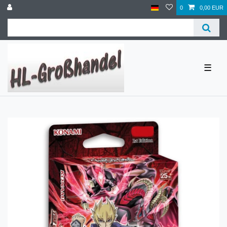
0
0,00 EUR
☰