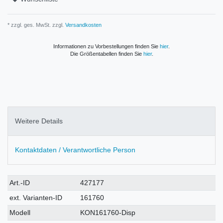
* zzgl. ges. MwSt. zzgl.
Versandkosten
Informationen zu Vorbestellungen finden Sie
hier
.
Die Größentabellen finden Sie
hier
.
Weitere Details
Kontaktdaten / Verantwortliche Person
Technisches
Wert
Art.-ID
427177
Merkmal
ext. Varianten-ID
161760
Modell
KON161760-Disp