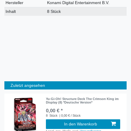
Hersteller
Konami Digital Entertainment B.V.
Inhalt
8 Stück
Zuletzt angesehen
Yu-Gi-Oh! Structure Deck The Crimson King im
Display (8) *Deutsche Version*
0,00 € *
8
Stück
| 0,00 € / Stück
In den Warenkorb
*
zzgl. ges. MwSt.
zzgl.
Versandkosten