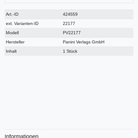
Technisches
Wert
Art.-ID
424559
Merkmal
ext. Varianten-ID
22177
Modell
PV22177
Hersteller
Panini Verlags GmbH
Inhalt
1 Stück
Informationen