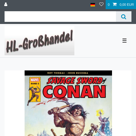
0
0,00 EUR
☰