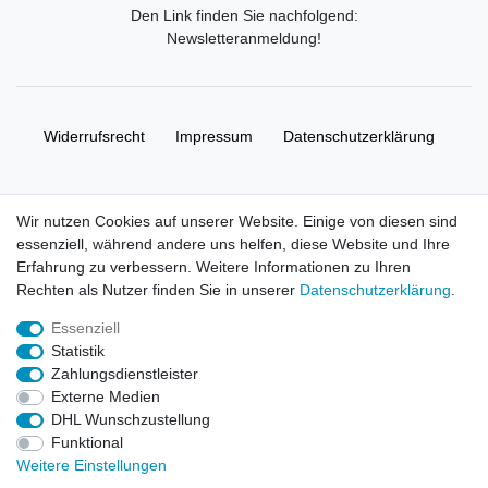
Den Link finden Sie nachfolgend:
Newsletteranmeldung
!
Widerrufs­recht
Impressum
Daten­schutz­erklärung
AGB
Kontakt
Wir nutzen Cookies auf unserer Website. Einige von diesen sind
essenziell, während andere uns helfen, diese Website und Ihre
© Copyright 2026 | Alle Rechte vorbehalten. HL-
Erfahrung zu verbessern. Weitere Informationen zu Ihren
Handelsgesellschaft mbH.
Rechten als Nutzer finden Sie in unserer
Daten­schutz­erklärung
.
Essenziell
Alle Markennamen, Warenzeichen sowie sämtliche Produktbilder
Statistik
und Beschreibungen sind Eigentum Ihrer rechtmäßigen
Zahlungsdienstleister
Eigentümer und dienen hier nur der Beschreibung.
Externe Medien
DHL Wunschzustellung
Preise nur für registrierte Händler, ansonsten zeigt der Shop 0,00
Funktional
€
Weitere Einstellungen