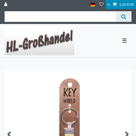
0
0,00 EUR
☰