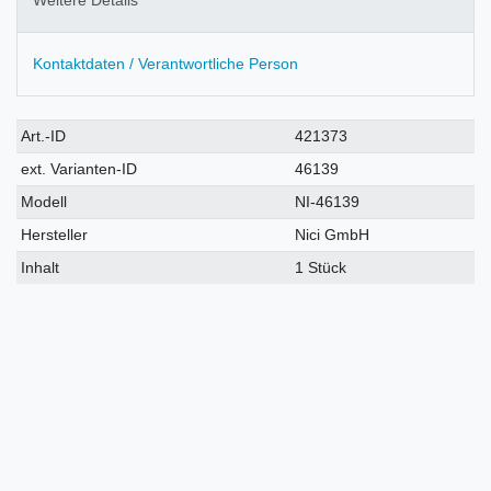
Kontaktdaten / Verantwortliche Person
Technisches
Wert
Art.-ID
421373
Merkmal
ext. Varianten-ID
46139
Modell
NI-46139
Hersteller
Nici GmbH
Inhalt
1 Stück