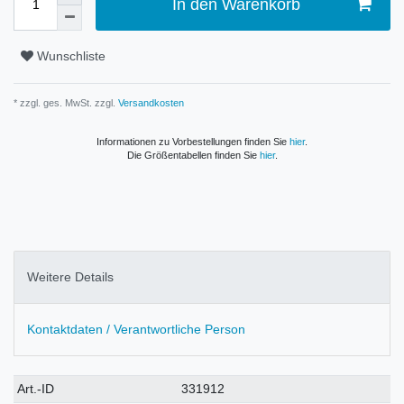
In den Warenkorb
Wunschliste
* zzgl. ges. MwSt. zzgl.
Versandkosten
Informationen zu Vorbestellungen finden Sie
hier
.
Die Größentabellen finden Sie
hier
.
Weitere Details
Kontaktdaten / Verantwortliche Person
Technisches
Wert
Art.-ID
331912