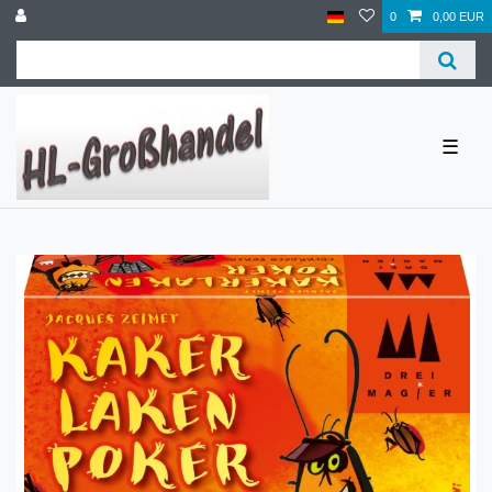
0
0,00 EUR
☰