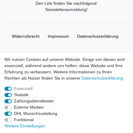
Den Link finden Sie nachfolgend:
Newsletteranmeldung
!
Widerrufs­recht
Impressum
Daten­schutz­erklärung
AGB
Kontakt
Wir nutzen Cookies auf unserer Website. Einige von diesen sind
essenziell, während andere uns helfen, diese Website und Ihre
© Copyright 2026 | Alle Rechte vorbehalten. HL-
Erfahrung zu verbessern. Weitere Informationen zu Ihren
Handelsgesellschaft mbH.
Rechten als Nutzer finden Sie in unserer
Daten­schutz­erklärung
.
Essenziell
Alle Markennamen, Warenzeichen sowie sämtliche Produktbilder
Statistik
und Beschreibungen sind Eigentum Ihrer rechtmäßigen
Zahlungsdienstleister
Eigentümer und dienen hier nur der Beschreibung.
Externe Medien
DHL Wunschzustellung
Preise nur für registrierte Händler, ansonsten zeigt der Shop 0,00
Funktional
€
Weitere Einstellungen