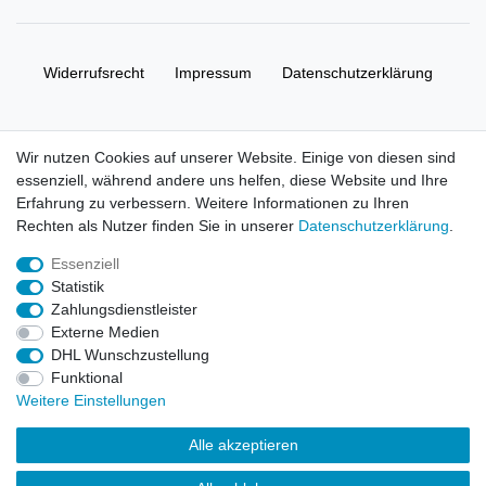
Widerrufs­recht
Impressum
Daten­schutz­erklärung
AGB
Kontakt
Wir nutzen Cookies auf unserer Website. Einige von diesen sind
essenziell, während andere uns helfen, diese Website und Ihre
© Copyright 2026 | Alle Rechte vorbehalten. HL-
Erfahrung zu verbessern. Weitere Informationen zu Ihren
Handelsgesellschaft mbH.
Rechten als Nutzer finden Sie in unserer
Daten­schutz­erklärung
.
Essenziell
Alle Markennamen, Warenzeichen sowie sämtliche Produktbilder
Statistik
und Beschreibungen sind Eigentum Ihrer rechtmäßigen
Zahlungsdienstleister
Eigentümer und dienen hier nur der Beschreibung.
Externe Medien
DHL Wunschzustellung
Preise nur für registrierte Händler, ansonsten zeigt der Shop 0,00
Funktional
€
Weitere Einstellungen
LEGO, das LEGO Logo, die Minifigur, DUPLO, LEGENDS OF
Alle akzeptieren
CHIMA, NINJAGO, BIONICLE, MINDSTORMS und MIXELS sind
urheberrechtlich geschützte Markenzeichen der LEGO Gruppe.