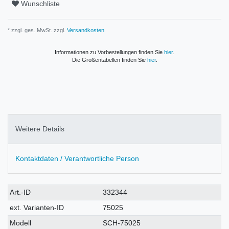
Wunschliste
* zzgl. ges. MwSt. zzgl.
Versandkosten
Informationen zu Vorbestellungen finden Sie
hier
.
Die Größentabellen finden Sie
hier
.
Weitere Details
Kontaktdaten / Verantwortliche Person
Technisches
Wert
Art.-ID
332344
Merkmal
ext. Varianten-ID
75025
Modell
SCH-75025