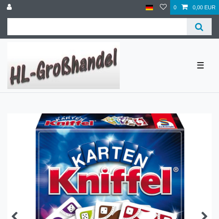
0
0,00 EUR
☰