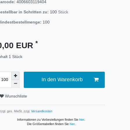
arcode:
4006603119404
estellbar in Schritten zu:
100
Stück
indestbestellmenge:
100
*
0,00 EUR
nhalt
1
Stück
In den Warenkorb
Wunschliste
 zzgl. ges. MwSt. zzgl.
Versandkosten
Informationen zu Vorbestellungen finden Sie
hier
.
Die Größentabellen finden Sie
hier
.