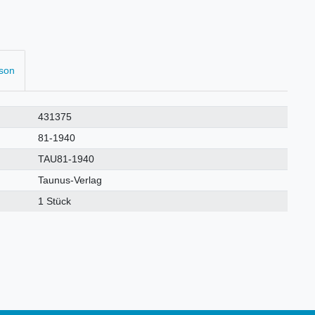
rson
431375
81-1940
TAU81-1940
Taunus-Verlag
1 Stück