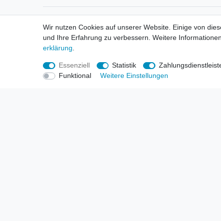
Informationen
Informa
Wir nutzen Cookies auf unserer Website. Einige von dies
Neukunden / New Accounts
Händl
und Ihre Erfahrung zu verbessern. Weitere Informationen
Zahlung
Produ
erklärung
.
Versandkosten
Mess
Entsorgungs- & Umweltbestimmungen
Über 
Essenziell
Statistik
Zahlungsdienstleist
Größentabellen
Hande
Funktional
Weitere Einstellungen
Kauf mit Rückgaberecht
Liefer
Unser Dropshipping Angebot
Gewer
Vorbestellungen Erklärung
Wide
© Copyright 2026 | Alle Rechte vorbehalten. HL-Handels