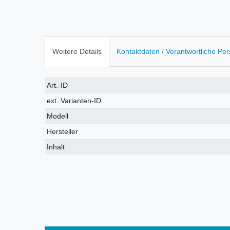
Weitere Details
Kontaktdaten / Verantwortliche Pe
Technisches
Wert
Art.-ID
Merkmal
ext. Varianten-ID
Modell
Hersteller
Inhalt