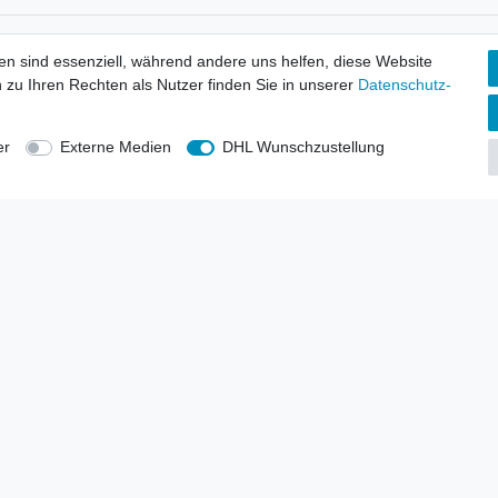
tionen
Wir versenden mit
en sind essenziell, während andere uns helfen, diese Website
erbund - rechtssicher verkaufen
 zu Ihren Rechten als Nutzer finden Sie in unserer
Daten­schutz­
kt-Kataloge
en
uns
er
Externe Medien
DHL Wunschzustellung
lsvertreter
anten
blicher Ankauf
rrufs­recht
Impressum
Daten­schutz­erklärung
AGB
Kont
gesellschaft mbH.