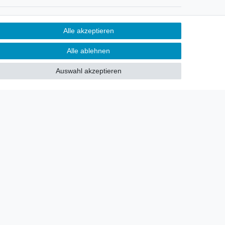
Newsletter
Alle akzeptieren
Sie möchten über neu eingetroffene
Alle ablehnen
Lagerware oder Neuheiten
allgemein informiert werden?
Auswahl akzeptieren
Dann melden Sie sich doch für
unseren Newsletter an.
Den Link finden Sie nachfolgend:
Newsletteranmeldung
!
akt