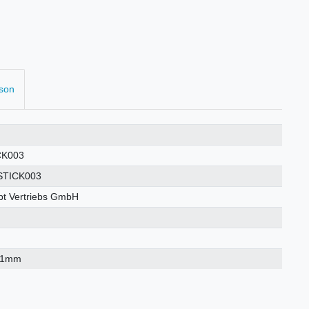
rson
CK003
STICK003
t Vertriebs GmbH
×1mm