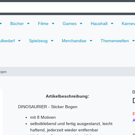
Bücher
Filme
Games
Haushalt
Karne
ulbedarf
Spielzeug
Merchandise
Themenwelten
ogen
D
Artikelbeschreibung:
DINOSAURIER - Sticker Bogen
F
mit 8 Motiven
A
selbstklebend und fertig ausgestanzt, leicht
haftend, jederzeit wieder entfernbar
A