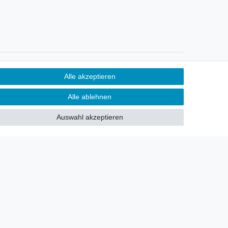
Newsletter
Alle akzeptieren
Sie möchten über neu eingetroffene
Alle ablehnen
Lagerware oder Neuheiten
allgemein informiert werden?
Auswahl akzeptieren
Dann melden Sie sich doch für
unseren Newsletter an.
Den Link finden Sie nachfolgend:
Newsletteranmeldung
!