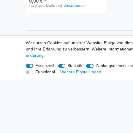
0,00 € *
*
zzgl. ges. MwSt.
zzgl.
Versandkosten
Informationen
Informa
Wir nutzen Cookies auf unserer Website. Einige von dies
Neukunden / New Accounts
Händl
und Ihre Erfahrung zu verbessern. Weitere Informationen
Zahlung
Produ
erklärung
.
Versandkosten
Mess
Entsorgungs- & Umweltbestimmungen
Über 
Essenziell
Statistik
Zahlungsdienstleist
Größentabellen
Hande
Funktional
Weitere Einstellungen
Kauf mit Rückgaberecht
Liefer
Unser Dropshipping Angebot
Gewer
Vorbestellungen Erklärung