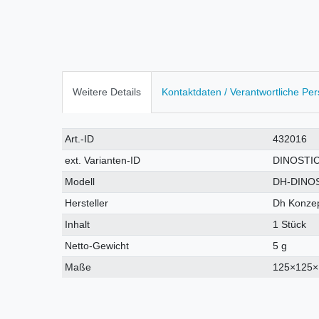
Weitere Details
Kontaktdaten / Verantwortliche Pe
Technisches
Wert
Art.-ID
432016
Merkmal
ext. Varianten-ID
DINOSTI
Modell
DH-DINO
Hersteller
Dh Konzep
Inhalt
1 Stück
Netto-Gewicht
5 g
Maße
125×125