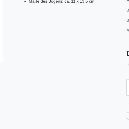
Maße des Bogens: ca. 11 x 13,6 cm
B
B
M
I
*