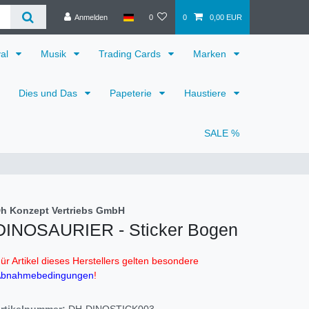
Anmelden
0
0
0,00 EUR
val
Musik
Trading Cards
Marken
Dies und Das
Papeterie
Haustiere
SALE %
h Konzept Vertriebs GmbH
DINOSAURIER - Sticker Bogen
ür Artikel dieses Herstellers gelten besondere
bnahmebedingungen
!
rtikelnummer:
DH-DINOSTICK003