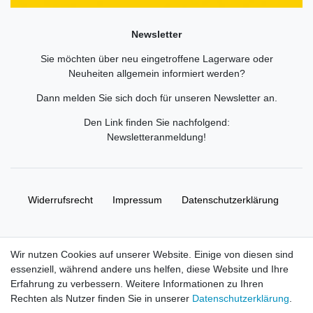
Newsletter
Sie möchten über neu eingetroffene Lagerware oder
Neuheiten allgemein informiert werden?
Dann melden Sie sich doch für unseren Newsletter an.
Den Link finden Sie nachfolgend:
Newsletteranmeldung
!
Widerrufs­recht
Impressum
Daten­schutz­erklärung
AGB
Kontakt
Wir nutzen Cookies auf unserer Website. Einige von diesen sind
essenziell, während andere uns helfen, diese Website und Ihre
© Copyright 2026 | Alle Rechte vorbehalten. HL-
Erfahrung zu verbessern. Weitere Informationen zu Ihren
Handelsgesellschaft mbH.
Rechten als Nutzer finden Sie in unserer
Daten­schutz­erklärung
.