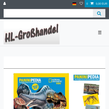
0
0,00 EUR
☰