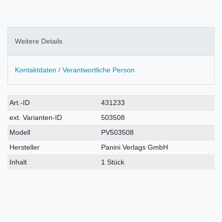
Weitere Details
Kontaktdaten / Verantwortliche Person
Technisches
Wert
Art.-ID
431233
Merkmal
ext. Varianten-ID
503508
Modell
PV503508
Hersteller
Panini Verlags GmbH
Inhalt
1 Stück