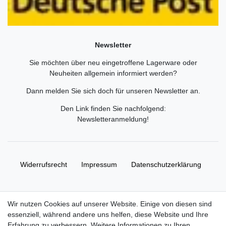
Newsletter
Sie möchten über neu eingetroffene Lagerware oder
Neuheiten allgemein informiert werden?
Dann melden Sie sich doch für unseren Newsletter an.
Den Link finden Sie nachfolgend:
Newsletteranmeldung
!
Widerrufs­recht
Impressum
Daten­schutz­erklärung
AGB
Kontakt
Wir nutzen Cookies auf unserer Website. Einige von diesen sind
essenziell, während andere uns helfen, diese Website und Ihre
© Copyright 2026 | Alle Rechte vorbehalten. HL-
Erfahrung zu verbessern. Weitere Informationen zu Ihren