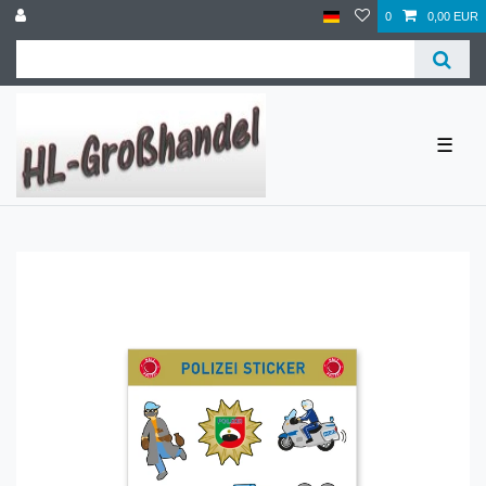
0
0,00 EUR
☰