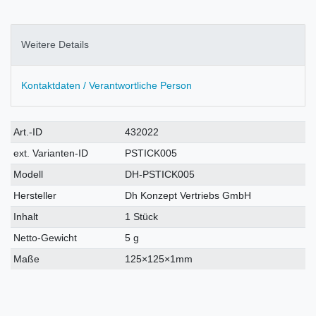
Weitere Details
Kontaktdaten / Verantwortliche Person
Technisches
Wert
Art.-ID
432022
Merkmal
ext. Varianten-ID
PSTICK005
Modell
DH-PSTICK005
Hersteller
Dh Konzept Vertriebs GmbH
Inhalt
1 Stück
Netto-Gewicht
5 g
Maße
125×125×1mm