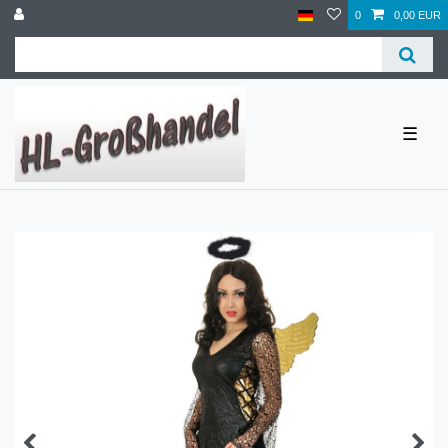
0
0,00 EUR
☰