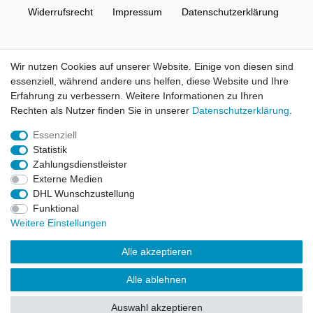
Widerrufs­recht
Impressum
Daten­schutz­erklärung
AGB
Kontakt
Wir nutzen Cookies auf unserer Website. Einige von diesen sind
essenziell, während andere uns helfen, diese Website und Ihre
© Copyright 2026 | Alle Rechte vorbehalten. HL-
Erfahrung zu verbessern. Weitere Informationen zu Ihren
Handelsgesellschaft mbH.
Rechten als Nutzer finden Sie in unserer
Daten­schutz­erklärung
.
Essenziell
Alle Markennamen, Warenzeichen sowie sämtliche Produktbilder
Statistik
und Beschreibungen sind Eigentum Ihrer rechtmäßigen
Zahlungsdienstleister
Eigentümer und dienen hier nur der Beschreibung.
Externe Medien
DHL Wunschzustellung
Preise nur für registrierte Händler, ansonsten zeigt der Shop 0,00
Funktional
€
Weitere Einstellungen
LEGO, das LEGO Logo, die Minifigur, DUPLO, LEGENDS OF
Alle akzeptieren
CHIMA, NINJAGO, BIONICLE, MINDSTORMS und MIXELS sind
urheberrechtlich geschützte Markenzeichen der LEGO Gruppe.
Alle ablehnen
©2022 The LEGO Group
Auswahl akzeptieren