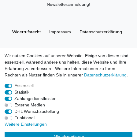
Newsletteranmeldung
!
Widerrufs­recht
Impressum
Daten­schutz­erklärung
AGB
Kontakt
Wir nutzen Cookies auf unserer Website. Einige von diesen sind
essenziell, während andere uns helfen, diese Website und Ihre
© Copyright 2026 | Alle Rechte vorbehalten. HL-
Erfahrung zu verbessern. Weitere Informationen zu Ihren
Handelsgesellschaft mbH.
Rechten als Nutzer finden Sie in unserer
Daten­schutz­erklärung
.
Essenziell
Alle Markennamen, Warenzeichen sowie sämtliche Produktbilder
Statistik
und Beschreibungen sind Eigentum Ihrer rechtmäßigen
Zahlungsdienstleister
Eigentümer und dienen hier nur der Beschreibung.
Externe Medien
DHL Wunschzustellung
Preise nur für registrierte Händler, ansonsten zeigt der Shop 0,00
Funktional
€
Weitere Einstellungen
LEGO, das LEGO Logo, die Minifigur, DUPLO, LEGENDS OF
Alle akzeptieren