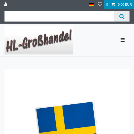
0
0,00 EUR
☰