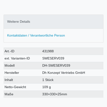
Weitere Details
Kontaktdaten / Verantwortliche Person
Technisches
Wert
Art.-ID
431988
Merkmal
ext. Varianten-ID
SWESERV039
Modell
DH-SWESERV039
Hersteller
Dh Konzept Vertriebs GmbH
Inhalt
1 Stück
Netto-Gewicht
109 g
Maße
330×330×25mm