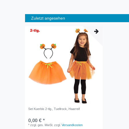
Zuletzt angesehen
Set Kuerbis 2-tlg., Tuellrock, Haarreif
0,00 € *
*
zzgl. ges. MwSt.
zzgl.
Versandkosten