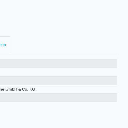
rson
öhne GmbH & Co. KG