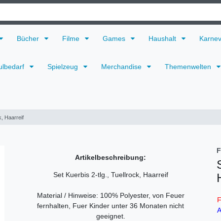
Bücher
Filme
Games
Haushalt
Karne
ulbedarf
Spielzeug
Merchandise
Themenwelten
k, Haarreif
F
Artikelbeschreibung:
Set Kuerbis 2-tlg., Tuellrock, Haarreif
Material / Hinweise: 100% Polyester, von Feuer
F
fernhalten, Fuer Kinder unter 36 Monaten nicht
A
geeignet.