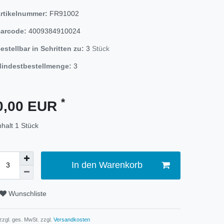
rtikelnummer:
FR91002
arcode:
4009384910024
estellbar in Schritten zu:
3
Stück
indestbestellmenge:
3
*
0,00 EUR
nhalt
1
Stück
In den Warenkorb
Wunschliste
 zzgl. ges. MwSt. zzgl.
Versandkosten