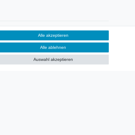
Newsletter
Alle akzeptieren
Sie möchten über neu eingetroffene
Alle ablehnen
Lagerware oder Neuheiten
allgemein informiert werden?
Auswahl akzeptieren
Dann melden Sie sich doch für
unseren Newsletter an.
Den Link finden Sie nachfolgend:
Newsletteranmeldung
!
akt