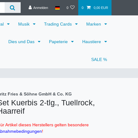
Anmelden
0
0
0,00 EUR
val
Musik
Trading Cards
Marken
Dies und Das
Papeterie
Haustiere
SALE %
ritz Fries & Söhne GmbH & Co. KG
Set Kuerbis 2-tlg., Tuellrock,
Haarreif
ür Artikel dieses Herstellers gelten besondere
bnahmebedingungen
!