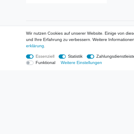
Informationen
Informa
Wir nutzen Cookies auf unserer Website. Einige von dies
Neukunden / New Accounts
Händl
und Ihre Erfahrung zu verbessern. Weitere Informationen
Zahlung
Produ
erklärung
.
Versandkosten
Mess
Entsorgungs- & Umweltbestimmungen
Über 
Essenziell
Statistik
Zahlungsdienstleist
Größentabellen
Hande
Funktional
Weitere Einstellungen
Kauf mit Rückgaberecht
Liefer
Unser Dropshipping Angebot
Gewer
Vorbestellungen Erklärung
Wide