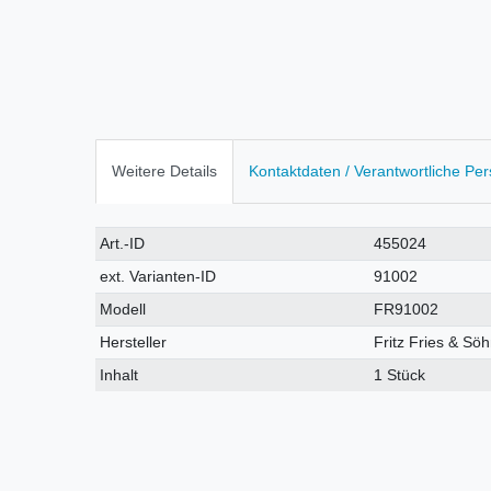
Weitere Details
Kontaktdaten / Verantwortliche Pe
Technisches
Wert
Art.-ID
455024
Merkmal
ext. Varianten-ID
91002
Modell
FR91002
Hersteller
Fritz Fries & S
Inhalt
1 Stück