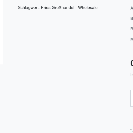
Schlagwort: Fries Großhandel - Wholesale
A
B
B
M
I
*