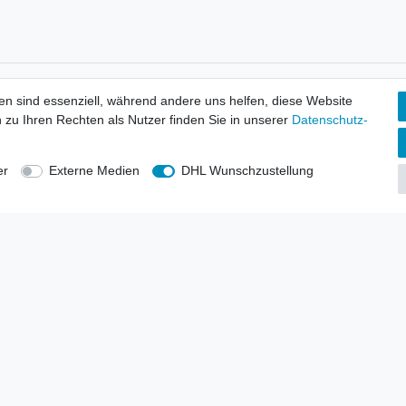
tionen
Wir versenden mit
en sind essenziell, während andere uns helfen, diese Website
erbund - rechtssicher verkaufen
 zu Ihren Rechten als Nutzer finden Sie in unserer
Daten­schutz­
kt-Kataloge
en
uns
er
Externe Medien
DHL Wunschzustellung
lsvertreter
anten
blicher Ankauf
rrufs­recht
Impressum
Daten­schutz­erklärung
AGB
Kont