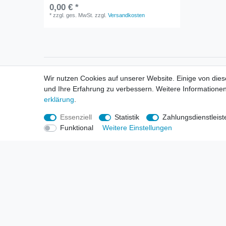
0,00 € *
*
zzgl. ges. MwSt.
zzgl.
Versandkosten
Informationen
Informa
Wir nutzen Cookies auf unserer Website. Einige von dies
Neukunden / New Accounts
Händl
und Ihre Erfahrung zu verbessern. Weitere Informationen
Zahlung
Produ
erklärung
.
Versandkosten
Mess
Entsorgungs- & Umweltbestimmungen
Über 
Essenziell
Statistik
Zahlungsdienstleist
Größentabellen
Hande
Funktional
Weitere Einstellungen
Kauf mit Rückgaberecht
Liefer
Unser Dropshipping Angebot
Gewer
Vorbestellungen Erklärung