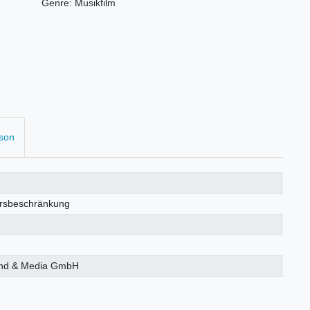
Genre: Musikfilm
rson
ersbeschränkung
nd & Media GmbH