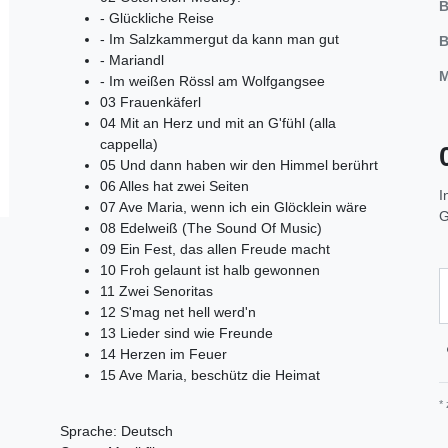
B
- Glückliche Reise
- Im Salzkammergut da kann man gut
B
- Mariandl
M
- Im weißen Rössl am Wolfgangsee
03 Frauenkäferl
04 Mit an Herz und mit an G'fühl (alla
cappella)
05 Und dann haben wir den Himmel berührt
06 Alles hat zwei Seiten
I
07 Ave Maria, wenn ich ein Glöcklein wäre
G
08 Edelweiß (The Sound Of Music)
09 Ein Fest, das allen Freude macht
10 Froh gelaunt ist halb gewonnen
11 Zwei Senoritas
12 S'mag net hell werd'n
13 Lieder sind wie Freunde
14 Herzen im Feuer
15 Ave Maria, beschütz die Heimat
*
Sprache: Deutsch