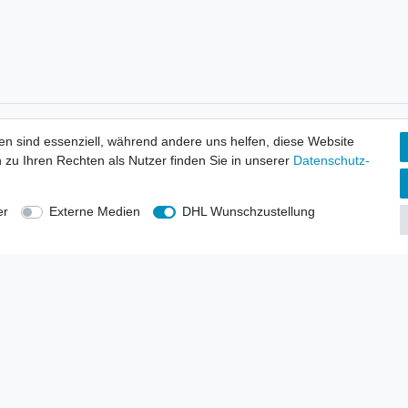
tionen
Wir versenden mit
en sind essenziell, während andere uns helfen, diese Website
erbund - rechtssicher verkaufen
 zu Ihren Rechten als Nutzer finden Sie in unserer
Daten­schutz­
kt-Kataloge
en
uns
er
Externe Medien
DHL Wunschzustellung
lsvertreter
anten
blicher Ankauf