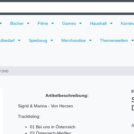
Bücher
Filme
Games
Haushalt
Karne
ulbedarf
Spielzeug
Merchandise
Themenwelten
 / DVD
M
Artikelbeschreibung:
Sigrid & Marina - Von Herzen
Tracklisting:
A
01 Bei uns in Österreich
02 Österreich-Medley: