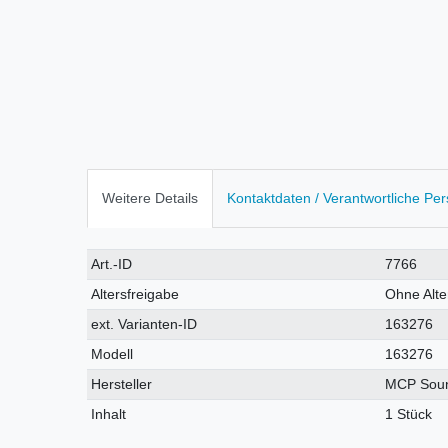
Weitere Details
Kontaktdaten / Verantwortliche Pe
Technisches
Wert
Art.-ID
7766
Merkmal
Altersfreigabe
Ohne Alt
ext. Varianten-ID
163276
Modell
163276
Hersteller
MCP Sou
Inhalt
1 Stück