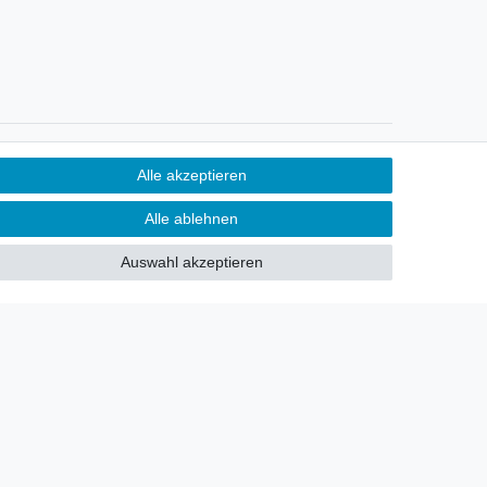
Newsletter
Alle akzeptieren
Sie möchten über neu eingetroffene
Alle ablehnen
Lagerware oder Neuheiten
allgemein informiert werden?
Auswahl akzeptieren
Dann melden Sie sich doch für
unseren Newsletter an.
Den Link finden Sie nachfolgend:
Newsletteranmeldung
!