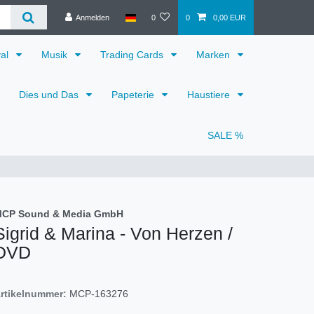
Anmelden
0
0
0,00 EUR
val
Musik
Trading Cards
Marken
Dies und Das
Papeterie
Haustiere
SALE %
CP Sound & Media GmbH
Sigrid & Marina - Von Herzen /
DVD
rtikelnummer:
MCP-163276