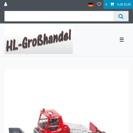
0
0,00 EUR
☰