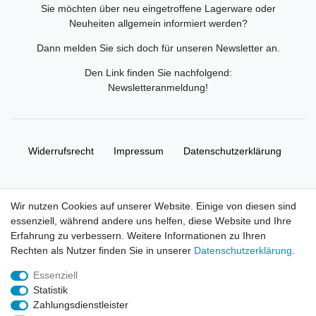
Sie möchten über neu eingetroffene Lagerware oder
Neuheiten allgemein informiert werden?
Dann melden Sie sich doch für unseren Newsletter an.
Den Link finden Sie nachfolgend:
Newsletteranmeldung
!
Widerrufs­recht
Impressum
Daten­schutz­erklärung
AGB
Kontakt
Wir nutzen Cookies auf unserer Website. Einige von diesen sind
essenziell, während andere uns helfen, diese Website und Ihre
© Copyright 2026 | Alle Rechte vorbehalten. HL-
Erfahrung zu verbessern. Weitere Informationen zu Ihren
Handelsgesellschaft mbH.
Rechten als Nutzer finden Sie in unserer
Daten­schutz­erklärung
.
Essenziell
Alle Markennamen, Warenzeichen sowie sämtliche Produktbilder
Statistik
und Beschreibungen sind Eigentum Ihrer rechtmäßigen
Zahlungsdienstleister
Eigentümer und dienen hier nur der Beschreibung.