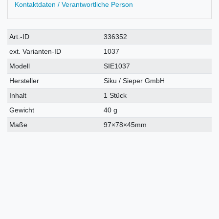
Kontaktdaten / Verantwortliche Person
Technisches
Wert
Art.-ID
336352
Merkmal
ext. Varianten-ID
1037
Modell
SIE1037
Hersteller
Siku / Sieper GmbH
Inhalt
1 Stück
Gewicht
40 g
Maße
97×78×45mm