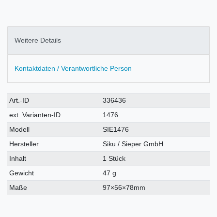
Weitere Details
Kontaktdaten / Verantwortliche Person
Technisches
Wert
Art.-ID
336436
Merkmal
ext. Varianten-ID
1476
Modell
SIE1476
Hersteller
Siku / Sieper GmbH
Inhalt
1 Stück
Gewicht
47 g
Maße
97×56×78mm