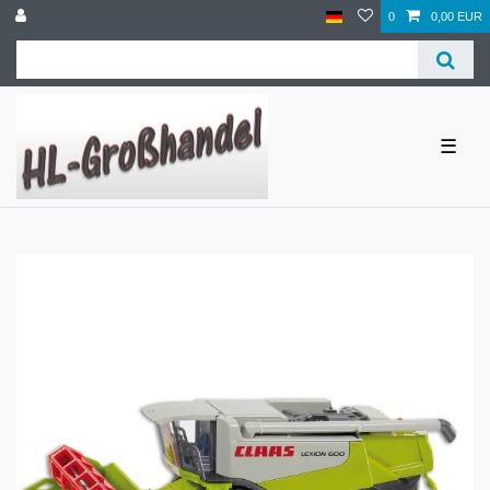
0
0,00 EUR
☰