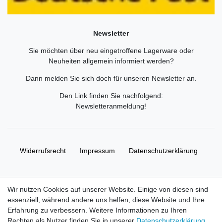
Newsletter
Sie möchten über neu eingetroffene Lagerware oder
Neuheiten allgemein informiert werden?
Dann melden Sie sich doch für unseren Newsletter an.
Den Link finden Sie nachfolgend:
Newsletteranmeldung
!
Widerrufs­recht
Impressum
Daten­schutz­erklärung
AGB
Kontakt
Wir nutzen Cookies auf unserer Website. Einige von diesen sind
essenziell, während andere uns helfen, diese Website und Ihre
© Copyright 2026 | Alle Rechte vorbehalten. HL-
Erfahrung zu verbessern. Weitere Informationen zu Ihren
Handelsgesellschaft mbH.
Rechten als Nutzer finden Sie in unserer
Daten­schutz­erklärung
.