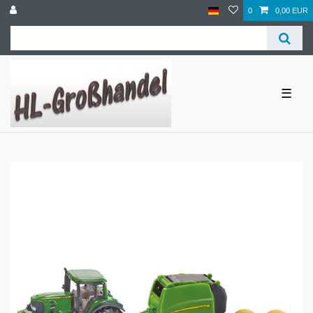
0
0,00 EUR
☰