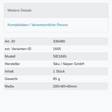
Weitere Details
Kontaktdaten / Verantwortliche Person
Technisches
Wert
Art.-ID
336480
Merkmal
ext. Varianten-ID
1665
Modell
SIE1665
Hersteller
Siku / Sieper GmbH
Inhalt
1 Stück
Gewicht
85 g
Maße
200×80×40mm