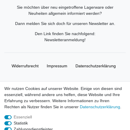
Sie möchten über neu eingetroffene Lagerware oder
Neuheiten allgemein informiert werden?
Dann melden Sie sich doch für unseren Newsletter an.
Den Link finden Sie nachfolgend:
Newsletteranmeldung
!
Widerrufs­recht
Impressum
Daten­schutz­erklärung
AGB
Kontakt
Wir nutzen Cookies auf unserer Website. Einige von diesen sind
essenziell, während andere uns helfen, diese Website und Ihre
© Copyright 2026 | Alle Rechte vorbehalten. HL-
Erfahrung zu verbessern. Weitere Informationen zu Ihren
Handelsgesellschaft mbH.
Rechten als Nutzer finden Sie in unserer
Daten­schutz­erklärung
.
Essenziell
Alle Markennamen, Warenzeichen sowie sämtliche Produktbilder
Statistik
und Beschreibungen sind Eigentum Ihrer rechtmäßigen
Zahlungsdienstleister