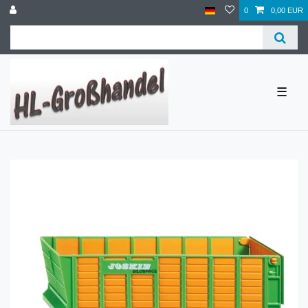
0
0,00 EUR
☰