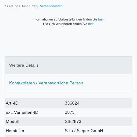
* zzgl. ges. MwSt. zzgl.
Versandkosten
Informationen zu Vorbestellungen finden Sie
hier
.
Die Größentabellen finden Sie
hier
.
Weitere Details
Kontaktdaten / Verantwortliche Person
Technisches
Wert
Art.-ID
336624
Merkmal
ext. Varianten-ID
2873
Modell
SIE2873
Hersteller
Siku / Sieper GmbH