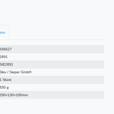
rson
336627
2891
SIE2891
Siku / Sieper GmbH
1 Stück
830 g
290×130×100mm