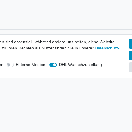
tionen
Wir versenden mit
en sind essenziell, während andere uns helfen, diese Website
erbund - rechtssicher verkaufen
 zu Ihren Rechten als Nutzer finden Sie in unserer
Daten­schutz­
kt-Kataloge
en
uns
er
Externe Medien
DHL Wunschzustellung
lsvertreter
anten
blicher Ankauf