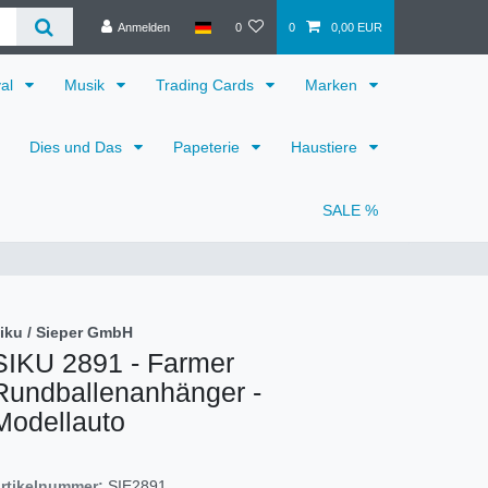
Anmelden
0
0
0,00 EUR
val
Musik
Trading Cards
Marken
Dies und Das
Papeterie
Haustiere
SALE %
iku / Sieper GmbH
SIKU 2891 - Farmer
Rundballenanhänger -
Modellauto
rtikelnummer:
SIE2891