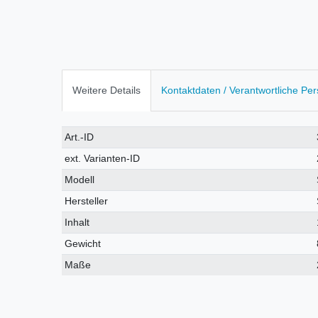
Weitere Details
Kontaktdaten / Verantwortliche Pe
Technisches
Wert
Art.-ID
Merkmal
ext. Varianten-ID
Modell
Hersteller
Inhalt
Gewicht
Maße