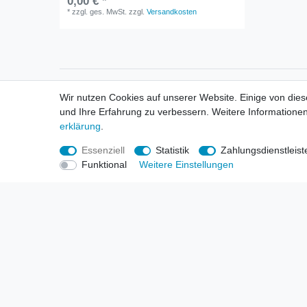
0,00 € *
*
zzgl. ges. MwSt.
zzgl.
Versandkosten
Informationen
Informa
Wir nutzen Cookies auf unserer Website. Einige von dies
Neukunden / New Accounts
Händl
und Ihre Erfahrung zu verbessern. Weitere Informationen
Zahlung
Produ
erklärung
.
Versandkosten
Mess
Entsorgungs- & Umweltbestimmungen
Über 
Essenziell
Statistik
Zahlungsdienstleist
Größentabellen
Hande
Funktional
Weitere Einstellungen
Kauf mit Rückgaberecht
Liefer
Unser Dropshipping Angebot
Gewer
Vorbestellungen Erklärung