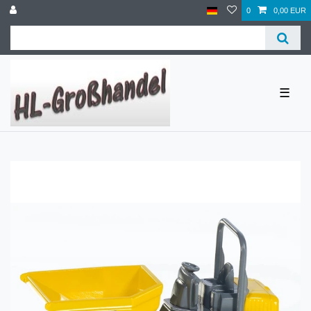
0
0,00 EUR
☰