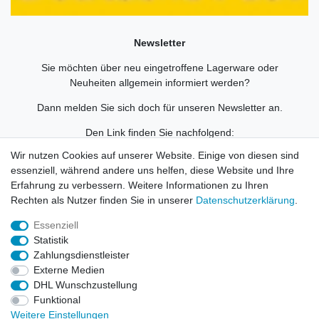
Newsletter
Sie möchten über neu eingetroffene Lagerware oder
Neuheiten allgemein informiert werden?
Dann melden Sie sich doch für unseren Newsletter an.
Den Link finden Sie nachfolgend:
Newsletteranmeldung
!
Wir nutzen Cookies auf unserer Website. Einige von diesen sind
essenziell, während andere uns helfen, diese Website und Ihre
Erfahrung zu verbessern. Weitere Informationen zu Ihren
Rechten als Nutzer finden Sie in unserer
Daten­schutz­erklärung
.
Widerrufs­recht
Impressum
Daten­schutz­erklärung
Essenziell
Statistik
Zahlungsdienstleister
AGB
Kontakt
Externe Medien
DHL Wunschzustellung
© Copyright 2026 | Alle Rechte vorbehalten. HL-
Funktional
Handelsgesellschaft mbH.
Weitere Einstellungen