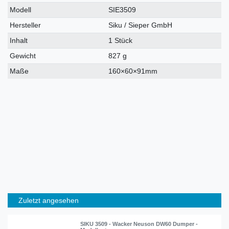
Modell
SIE3509
Hersteller
Siku / Sieper GmbH
Inhalt
1 Stück
Gewicht
827 g
Maße
160×60×91mm
Zuletzt angesehen
SIKU 3509 - Wacker Neuson DW60 Dumper -