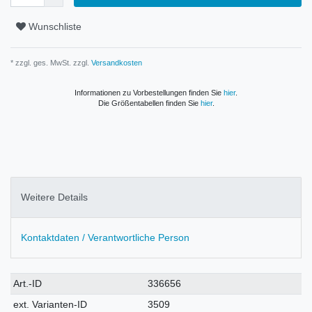
Wunschliste
* zzgl. ges. MwSt. zzgl.
Versandkosten
Informationen zu Vorbestellungen finden Sie
hier
.
Die Größentabellen finden Sie
hier
.
Weitere Details
Kontaktdaten / Verantwortliche Person
Technisches
Wert
Art.-ID
336656
Merkmal
ext. Varianten-ID
3509