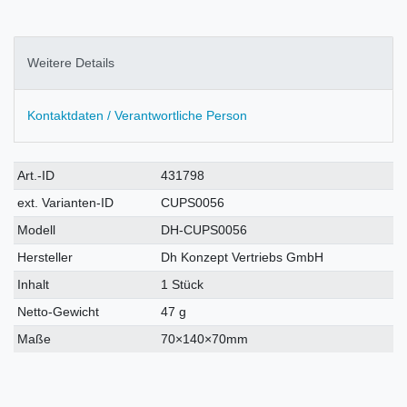
Weitere Details
Kontaktdaten / Verantwortliche Person
Technisches
Wert
Art.-ID
431798
Merkmal
ext. Varianten-ID
CUPS0056
Modell
DH-CUPS0056
Hersteller
Dh Konzept Vertriebs GmbH
Inhalt
1 Stück
Netto-Gewicht
47 g
Maße
70×140×70mm