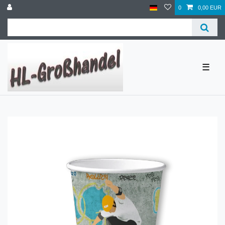
0
0,00 EUR
☰