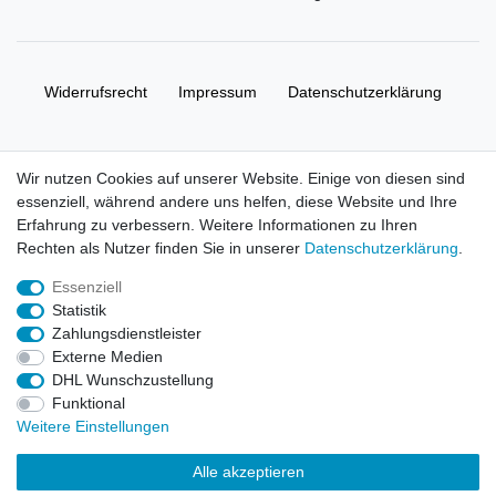
Widerrufs­recht
Impressum
Daten­schutz­erklärung
AGB
Kontakt
Wir nutzen Cookies auf unserer Website. Einige von diesen sind
essenziell, während andere uns helfen, diese Website und Ihre
© Copyright 2026 | Alle Rechte vorbehalten. HL-
Erfahrung zu verbessern. Weitere Informationen zu Ihren
Handelsgesellschaft mbH.
Rechten als Nutzer finden Sie in unserer
Daten­schutz­erklärung
.
Essenziell
Alle Markennamen, Warenzeichen sowie sämtliche Produktbilder
Statistik
und Beschreibungen sind Eigentum Ihrer rechtmäßigen
Zahlungsdienstleister
Eigentümer und dienen hier nur der Beschreibung.
Externe Medien
DHL Wunschzustellung
Preise nur für registrierte Händler, ansonsten zeigt der Shop 0,00
Funktional
€
Weitere Einstellungen
LEGO, das LEGO Logo, die Minifigur, DUPLO, LEGENDS OF
Alle akzeptieren
CHIMA, NINJAGO, BIONICLE, MINDSTORMS und MIXELS sind