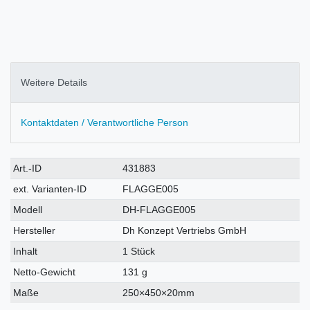
Weitere Details
Kontaktdaten / Verantwortliche Person
Technisches
Wert
Art.-ID
431883
Merkmal
ext. Varianten-ID
FLAGGE005
Modell
DH-FLAGGE005
Hersteller
Dh Konzept Vertriebs GmbH
Inhalt
1 Stück
Netto-Gewicht
131 g
Maße
250×450×20mm