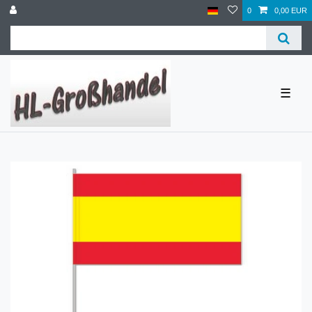
0
0,00 EUR
☰