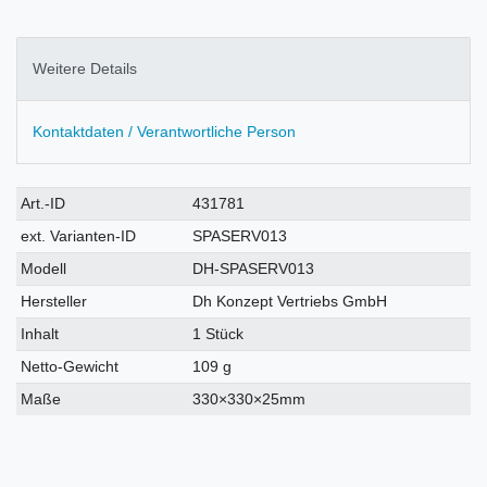
Weitere Details
Kontaktdaten / Verantwortliche Person
Technisches
Wert
Art.-ID
431781
Merkmal
ext. Varianten-ID
SPASERV013
Modell
DH-SPASERV013
Hersteller
Dh Konzept Vertriebs GmbH
Inhalt
1 Stück
Netto-Gewicht
109 g
Maße
330×330×25mm