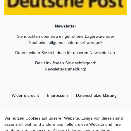
Newsletter
Sie möchten über neu eingetroffene Lagerware oder
Neuheiten allgemein informiert werden?
Dann melden Sie sich doch für unseren Newsletter an.
Den Link finden Sie nachfolgend:
Newsletteranmeldung
!
Widerrufs­recht
Impressum
Daten­schutz­erklärung
AGB
Kontakt
Wir nutzen Cookies auf unserer Website. Einige von diesen sind
essenziell, während andere uns helfen, diese Website und Ihre
© Copyright 2026 | Alle Rechte vorbehalten. HL-
Erfahrung zu verbessern. Weitere Informationen zu Ihren