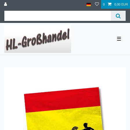
0
0,00 EUR
☰