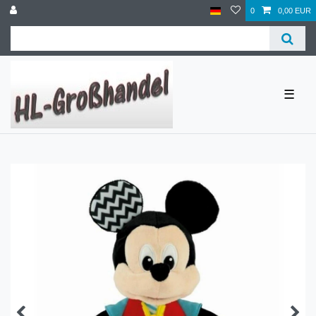
0
0,00 EUR
☰