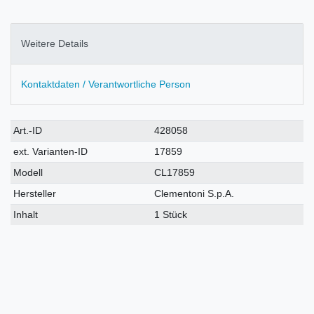
Weitere Details
Kontaktdaten / Verantwortliche Person
Technisches
Wert
Art.-ID
428058
Merkmal
ext. Varianten-ID
17859
Modell
CL17859
Hersteller
Clementoni S.p.A.
Inhalt
1 Stück