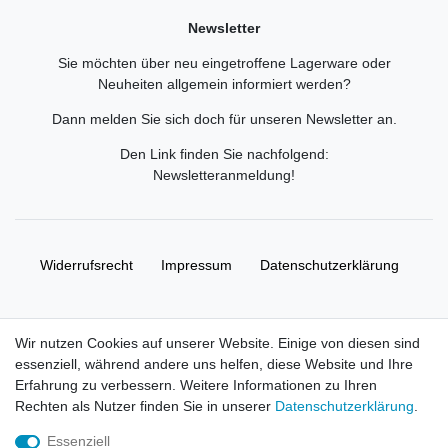
Newsletter
Sie möchten über neu eingetroffene Lagerware oder
Neuheiten allgemein informiert werden?
Dann melden Sie sich doch für unseren Newsletter an.
Den Link finden Sie nachfolgend:
Newsletteranmeldung
!
Widerrufs­recht
Impressum
Daten­schutz­erklärung
AGB
Kontakt
Wir nutzen Cookies auf unserer Website. Einige von diesen sind
essenziell, während andere uns helfen, diese Website und Ihre
© Copyright 2026 | Alle Rechte vorbehalten. HL-
Erfahrung zu verbessern. Weitere Informationen zu Ihren
Handelsgesellschaft mbH.
Rechten als Nutzer finden Sie in unserer
Daten­schutz­erklärung
.
Essenziell
Alle Markennamen, Warenzeichen sowie sämtliche Produktbilder