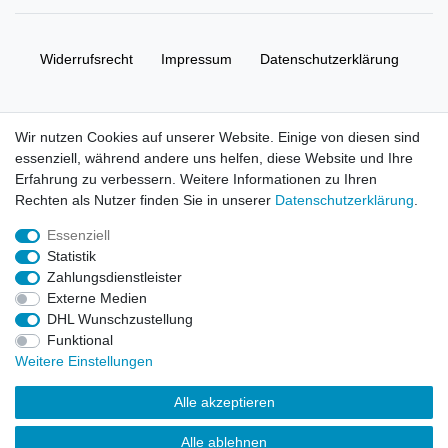
Widerrufs­recht
Impressum
Daten­schutz­erklärung
AGB
Kontakt
Wir nutzen Cookies auf unserer Website. Einige von diesen sind
essenziell, während andere uns helfen, diese Website und Ihre
© Copyright 2026 | Alle Rechte vorbehalten. HL-
Erfahrung zu verbessern. Weitere Informationen zu Ihren
Handelsgesellschaft mbH.
Rechten als Nutzer finden Sie in unserer
Daten­schutz­erklärung
.
Essenziell
Alle Markennamen, Warenzeichen sowie sämtliche Produktbilder
Statistik
und Beschreibungen sind Eigentum Ihrer rechtmäßigen
Zahlungsdienstleister
Eigentümer und dienen hier nur der Beschreibung.
Externe Medien
DHL Wunschzustellung
Preise nur für registrierte Händler, ansonsten zeigt der Shop 0,00
Funktional
€
Weitere Einstellungen
LEGO, das LEGO Logo, die Minifigur, DUPLO, LEGENDS OF
Alle akzeptieren
CHIMA, NINJAGO, BIONICLE, MINDSTORMS und MIXELS sind
urheberrechtlich geschützte Markenzeichen der LEGO Gruppe.
Alle ablehnen