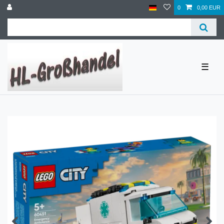
0
0,00 EUR
☰