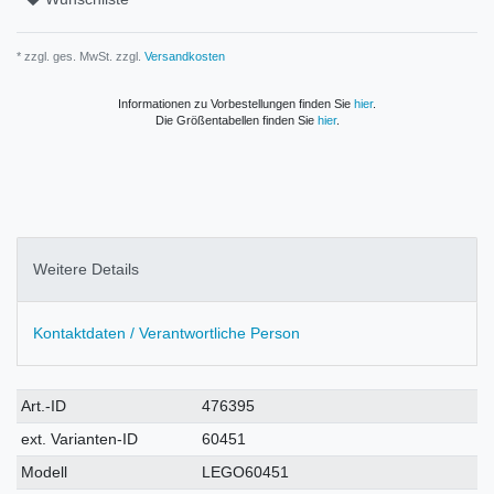
* zzgl. ges. MwSt. zzgl.
Versandkosten
Informationen zu Vorbestellungen finden Sie
hier
.
Die Größentabellen finden Sie
hier
.
Weitere Details
Kontaktdaten / Verantwortliche Person
Technisches
Wert
Art.-ID
476395
Merkmal
ext. Varianten-ID
60451
Modell
LEGO60451