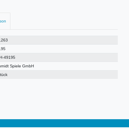
rson
1263
195
H-49195
hmidt Spiele GmbH
tück