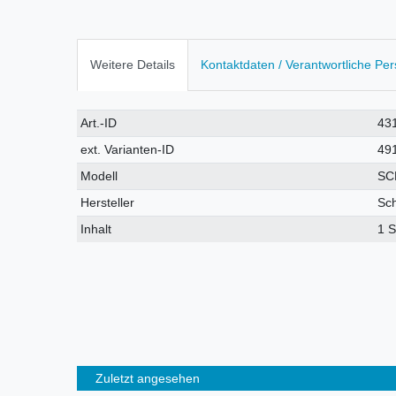
Weitere Details
Kontaktdaten / Verantwortliche Pe
Technisches
Wert
Art.-ID
43
Merkmal
ext. Varianten-ID
49
Modell
SC
Hersteller
Sc
Inhalt
1 S
Zuletzt angesehen