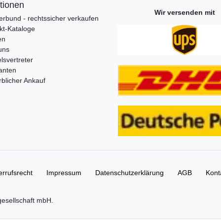
tionen
Wir versenden mit
erbund - rechtssicher verkaufen
kt-Kataloge
en
uns
lsvertreter
anten
blicher Ankauf
rrufs­recht
Impressum
Daten­schutz­erklärung
AGB
Kont
gesellschaft mbH.