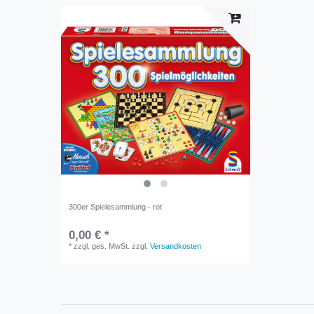
300er Spielesammlung - rot
0,00 € *
*
zzgl. ges. MwSt.
zzgl.
Versandkosten