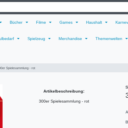
Bücher
Filme
Games
Haushalt
Karne
ulbedarf
Spielzeug
Merchandise
Themenwelten
00er Spielesammlung - rot
S
Artikelbeschreibung:
300er Spielesammlung - rot
A
B