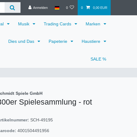
Anmelden
0
0
0,00 EUR
val
Musik
Trading Cards
Marken
Dies und Das
Papeterie
Haustiere
SALE %
chmidt Spiele GmbH
300er Spielesammlung - rot
rtikelnummer:
SCH-49195
arcode:
4001504491956