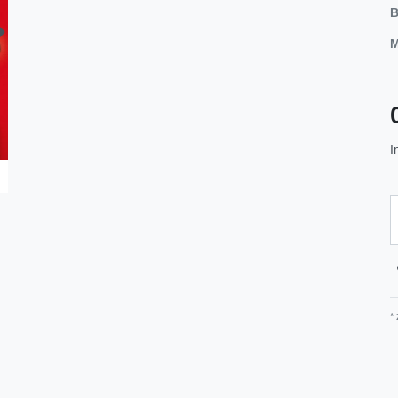
B
M
I
*