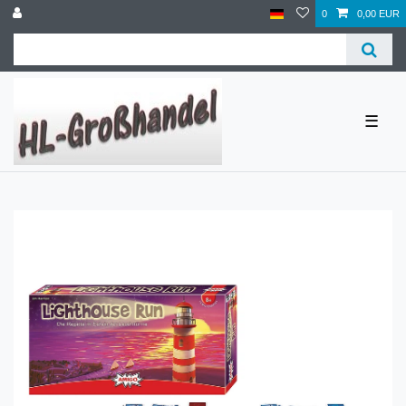
0
0,00 EUR
☰