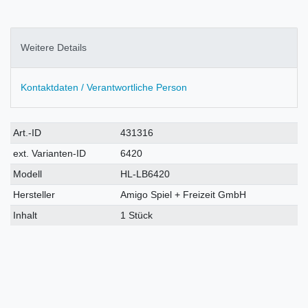
Weitere Details
Kontaktdaten / Verantwortliche Person
Technisches
Wert
Art.-ID
431316
Merkmal
ext. Varianten-ID
6420
Modell
HL-LB6420
Hersteller
Amigo Spiel + Freizeit GmbH
Inhalt
1 Stück