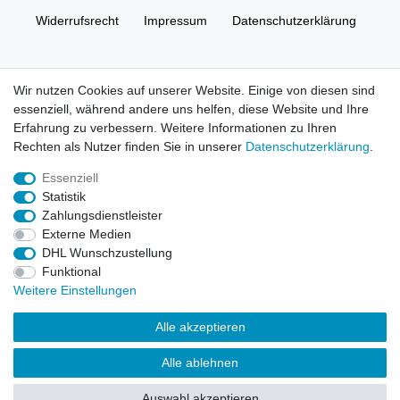
Widerrufs­recht
Impressum
Daten­schutz­erklärung
AGB
Kontakt
Wir nutzen Cookies auf unserer Website. Einige von diesen sind
essenziell, während andere uns helfen, diese Website und Ihre
© Copyright 2026 | Alle Rechte vorbehalten. HL-
Erfahrung zu verbessern. Weitere Informationen zu Ihren
Handelsgesellschaft mbH.
Rechten als Nutzer finden Sie in unserer
Daten­schutz­erklärung
.
Essenziell
Alle Markennamen, Warenzeichen sowie sämtliche Produktbilder
Statistik
und Beschreibungen sind Eigentum Ihrer rechtmäßigen
Zahlungsdienstleister
Eigentümer und dienen hier nur der Beschreibung.
Externe Medien
DHL Wunschzustellung
Preise nur für registrierte Händler, ansonsten zeigt der Shop 0,00
Funktional
€
Weitere Einstellungen
LEGO, das LEGO Logo, die Minifigur, DUPLO, LEGENDS OF
Alle akzeptieren
CHIMA, NINJAGO, BIONICLE, MINDSTORMS und MIXELS sind
urheberrechtlich geschützte Markenzeichen der LEGO Gruppe.
Alle ablehnen
©2022 The LEGO Group
Auswahl akzeptieren