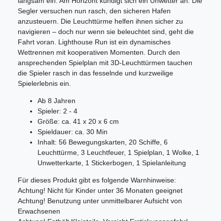
langsam ein. Am Horizont kündigt sich ein Unwetter an. Die
Segler versuchen nun rasch, den sicheren Hafen
anzusteuern. Die Leuchttürme helfen ihnen sicher zu
navigieren – doch nur wenn sie beleuchtet sind, geht die
Fahrt voran. Lighthouse Run ist ein dynamisches
Wettrennen mit kooperativen Momenten. Durch den
ansprechenden Spielplan mit 3D-Leuchttürmen tauchen
die Spieler rasch in das fesselnde und kurzweilige
Spielerlebnis ein.
Ab 8 Jahren
Spieler: 2 - 4
Größe: ca. 41 x 20 x 6 cm
Spieldauer: ca. 30 Min
Inhalt: 56 Bewegungskarten, 20 Schiffe, 6
Leuchttürme, 3 Leuchtfeuer, 1 Spielplan, 1 Wolke, 1
Unwetterkarte, 1 Stickerbogen, 1 Spielanleitung
Für dieses Produkt gibt es folgende Warnhinweise:
Achtung! Nicht für Kinder unter 36 Monaten geeignet
Achtung! Benutzung unter unmittelbarer Aufsicht von
Erwachsenen